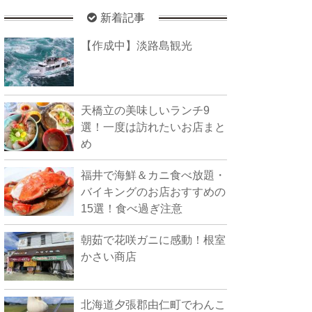
新着記事
【作成中】淡路島観光
天橋立の美味しいランチ9
選！一度は訪れたいお店まと
め
福井で海鮮＆カニ食べ放題・
バイキングのお店おすすめの
15選！食べ過ぎ注意
朝茹で花咲ガニに感動！根室
かさい商店
北海道夕張郡由仁町でわんこ