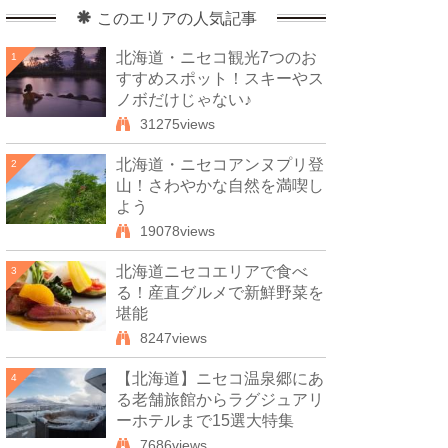
このエリアの人気記事
北海道・ニセコ観光7つのお
1
すすめスポット！スキーやス
ノボだけじゃない♪
31275views
北海道・ニセコアンヌプリ登
2
山！さわやかな自然を満喫し
よう
19078views
北海道ニセコエリアで食べ
3
る！産直グルメで新鮮野菜を
堪能
8247views
【北海道】ニセコ温泉郷にあ
4
る老舗旅館からラグジュアリ
ーホテルまで15選大特集
7686views