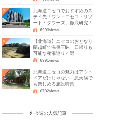
北海道ニセコでおすすめのス
5
テイ先「ワン・ニセコ・リゾ
ート・タワーズ」徹底研究！
6993views
【北海道】ニセコのおとなり
6
蘭越町で温泉三昧！日帰りも
可能な秘湯巡り４選
6991views
北海道ニセコの魅力はアウト
7
ドアだけじゃない！悪天候で
も楽しめる施設特集
6702views
今週の人気記事