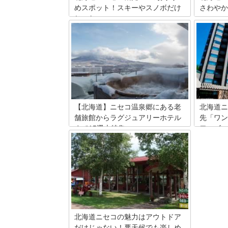
めスポット！スキーやスノボだけ
さわやか
じゃない♪
ニセコア
心者まで
「ニセコ」という地名を耳にしたら、ほ
然を満喫
とんどの方はウィンタースポーツを思い
キングし
浮かべるでしょう。でも、ニセコにはス
ティビテ
キーやスノボ以外にも楽しめる観光スポ
登山スタ
ットが盛りだくさん。では、いったいど
下山後に
んな観光スポットがあるのかご紹介しま
きますよ
しょう。
やすい山
【北海道】ニセコ温泉郷にある老
北海道ニ
舗旅館からラグジュアリーホテル
先「ワン
まで15選大特集
ワーズ」
近年、国際的にも観光地として人気のニ
これぞ北
セコ。周辺はニセコ温泉郷としても有名
折々の景
で、新しいホテルが次々と誕生している
とができ
激戦区でもあります。今回はニセコエリ
観光客や
アにある新しいホテルから老舗の旅館ま
す高まっ
で、厳選した15軒をご紹介しましょう。
ート・タ
プレミア
の魅力を
北海道ニセコの魅力はアウトドア
だけじゃない！悪天候でも楽しめ