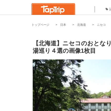
トップページ
日本
北海道
ニセコ
【北海道】ニセコのおとな
湯巡り４選の画像1枚目