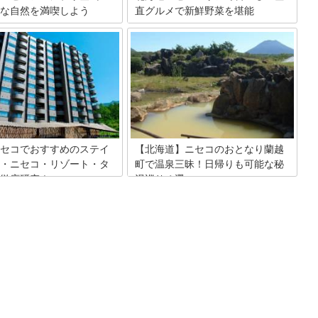
な自然を満喫しよう
直グルメで新鮮野菜を堪能
ンヌプリは登山の上級者から初
アイヌ語で「切り立った崖」という意味
楽しめる山。植物や鳥などの自
を持つ北海道のニセコ町。野菜がとびき
しながら自分のペースでトレッ
りおいしいニセコエリアのお食事処をご
たり、家族や仲間と休日のアク
紹介！
ィとして楽しんだり、本格的な
イルのトレーニングにしたり。
は温泉で汗を流してさっぱりで
。日常からは離れつつも親しみ
と言えるでしょう。
セコでおすすめのステイ
【北海道】ニセコのおとなり蘭越
・ニセコ・リゾート・タ
町で温泉三昧！日帰りも可能な秘
徹底研究！
湯巡り４選
海道！という自然の中で四季
毎年多くの観光客でにぎわっているニセ
観やアクティビティを楽しむこ
コエリア。周辺には温泉が多く、日帰り
るニセコ町。近年は海外からの
で楽しめる温泉施設もあります。今回ご
移住者も増え、注目度はますま
紹介するのはニセコエリアから少し足を
ています。ワン・ニセコ・リゾ
延ばしたおとなり蘭越町にある静かなた
ワーズはそんなニセコ町にある
たずまいの一軒宿や日帰りの温泉施設で
ム・ホテルコンドミニアム。そ
す。
たっぷりとご紹介します！