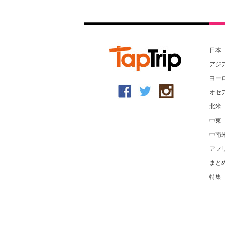
日本
アジ
ヨー
オセ
北米
中東
中南
アフ
まと
特集