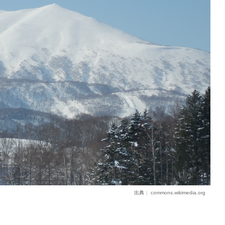
出典：
commons.wikimedia.org