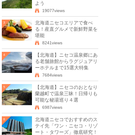
よう
19077views
北海道ニセコエリアで食べ
3
る！産直グルメで新鮮野菜を
堪能
8241views
【北海道】ニセコ温泉郷にあ
4
る老舗旅館からラグジュアリ
ーホテルまで15選大特集
7684views
【北海道】ニセコのおとなり
5
蘭越町で温泉三昧！日帰りも
可能な秘湯巡り４選
6987views
北海道ニセコでおすすめのス
6
テイ先「ワン・ニセコ・リゾ
ート・タワーズ」徹底研究！