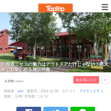
北海道ニセコの魅力はアウトドアだけじゃない！悪天
候でも楽しめる施設特集
★お気に入り
0
6,698
views
投稿者：
umi
更新日：2016.10.30
カテゴリ：
アクティビティ
地域： 日本/ 北海道/ ニセコ/