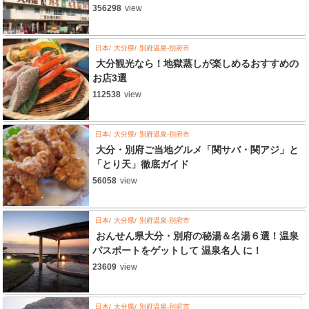
356298
view
日本
大分県
別府温泉-別府市
大分観光なら！地獄蒸しが楽しめるおすすめの
お店3選
112538
view
日本
大分県
別府温泉-別府市
大分・別府ご当地グルメ「関サバ・関アジ」と
「とり天」徹底ガイド
56058
view
日本
大分県
別府温泉-別府市
おんせん県大分・別府の秘湯＆名湯６選！温泉
パスポートをゲットして 温泉名人 に！
23609
view
日本
大分県
別府温泉-別府市