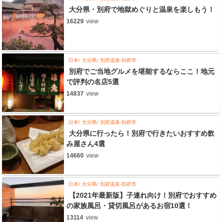
大分県・別府で地獄めぐりと温泉を楽しもう！
16229
view
日本
大分県
別府温泉-別府市
別府でご当地グルメを堪能するならここ！地元
で評判の名店5選
14837
view
日本
大分県
別府温泉-別府市
大分県に行ったら！別府で行きたいおすすめ飲
み屋さん4選
14660
view
日本
大分県
別府温泉-別府市
【2021年最新版】子連れ向け！別府でおすすめ
の家族風呂・貸切風呂があるお宿10選！
13114
view