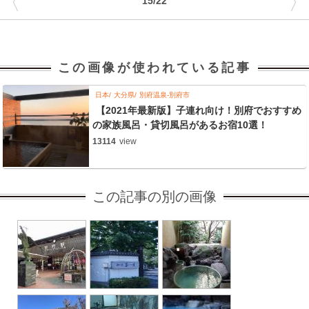
〈
〉
15/22
この画像が使われている記事
日本
大分県
別府温泉-別府市
【2021年最新版】子連れ向け！別府でおすすめ
の家族風呂・貸切風呂があるお宿10選！
13114
view
この記事の別の画像