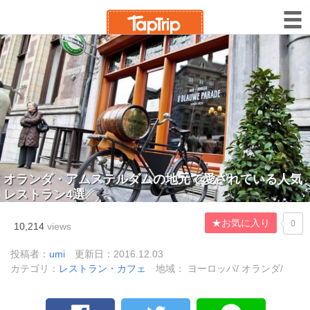
オランダ・アムステルダムの地元で愛されている人気
レストラン4選
★お気に入り
0
10,214
views
投稿者：
umi
更新日：2016.12.03
カテゴリ：
レストラン・カフェ
地域： ヨーロッパ/ オランダ/