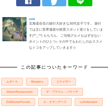
umi
北海道在住の旅行大好きな30代女子です。 旅行
では主に世界遺産や絶景スポット巡りをしていま
す(*^_^*) もちろん、ご当地グルメもはずせない
ポイントのひとつ♪ その中でもわたしのおススメ
なトコをアップしていきます☆
この記事についたキーワード
ムダース
Moeders
スライザー
SluizerRestaurants
デ・ブラウェ・パラーデ
DeBlauweParade
ル・オランデース
LeHollandais