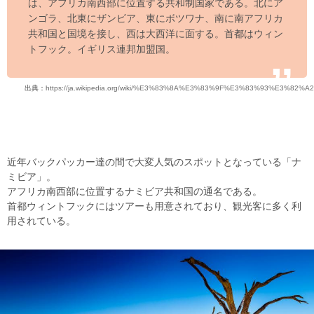
は、アフリカ南西部に位置する共和制国家である。北にア
ンゴラ、北東にザンビア、東にボツワナ、南に南アフリカ
共和国と国境を接し、西は大西洋に面する。首都はウィン
トフック。イギリス連邦加盟国。
出典：
https://ja.wikipedia.org/wiki/%E3%83%8A%E3%83%9F%E3%83%93%E3%82%A2
近年バックパッカー達の間で大変人気のスポットとなっている「ナ
ミビア」。
アフリカ南西部に位置するナミビア共和国の通名である。
首都ウィントフックにはツアーも用意されており、観光客に多く利
用されている。