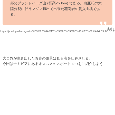
部のブランドバーグ山 (標高2606m) である。白亜紀の大
陸分裂に伴うマグマ噴出で出来た花崗岩の貫入山塊であ
る。
出典：
https://ja.wikipedia.org/wiki/%E3%83%8A%E3%83%9F%E3%83%93%E3%82%A2#.E5.9C.B0.E
大自然が生み出した奇跡の風景は見る者を圧巻させる。
今回はナミビアにあるオススメのスポット４つをご紹介しよう。