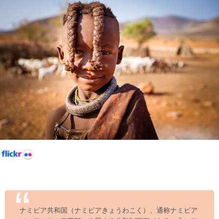
ナミビア共和国（ナミビアきょうわこく）、通称ナミビア