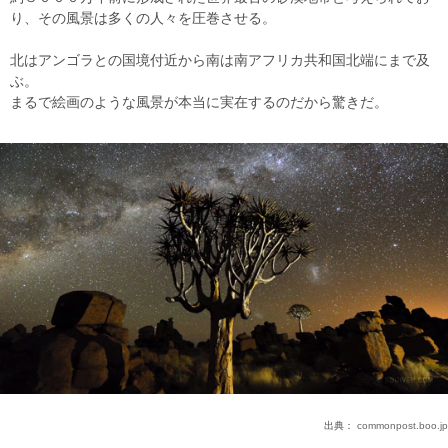
り、その風景は多くの人々を圧巻させる。
北はアンゴラとの国境付近から南は南アフリカ共和国北端にまで及
ぶ。
まるで絵画のような風景が本当に実在するのだから驚きだ。
出典：
commonpost.boo.jp