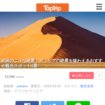
絵画のような絶景！ナミビアの絶景を味わえるおすす
め観光スポット4選
★お気に入り
0
13,595
views
投稿者：
yawara
更新日：2016.03.24
カテゴリ：
観光名所
地域： アフリカ/ ナミビア/