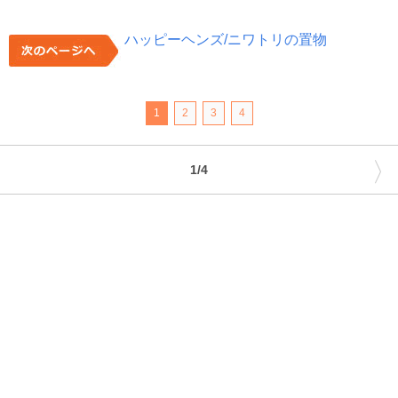
ハッピーヘンズ/ニワトリの置物
1
2
3
4
〉
1/4