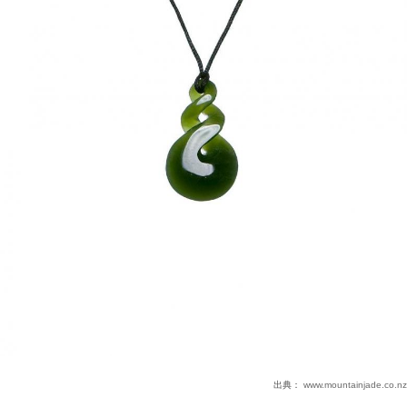
出典：
www.mountainjade.co.nz