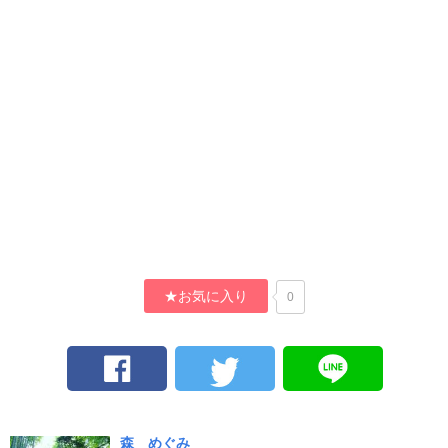
★お気に入り
0
森 めぐみ