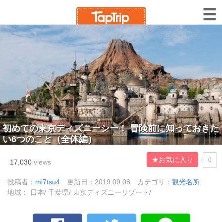
初めての東京ディズニーシー！ 冒険前に知っておきた
い6つのこと（全体編）
★お気に入り
0
17,030
views
投稿者：
mi7tsu4
更新日：2019.09.08
カテゴリ：
観光名所
地域： 日本/ 千葉県/ 東京ディズニーリゾート/