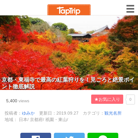
京都・東福寺で最高の紅葉狩りを！見ごろと絶景ポイ
ント徹底解説
★お気に入り
0
5,400
views
投稿者：
ゆみか
更新日：2019.09.27
カテゴリ：
観光名所
地域： 日本/ 京都府/ 祇園・東山/