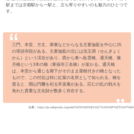
駅までは京都駅から一駅と、立ち寄りやすいのも魅力のひとつで
す。
三門、本堂、方丈、庫裏などからなる主要伽藍を中心に25
の塔頭寺院がある。主要伽藍の北には洗玉澗（せんぎょく
かん）という渓谷があり、西から東へ臥雲橋、通天橋、偃
月橋という3本の橋（東福寺三名橋）が架かる。通天橋
は、本堂から通じる廊下がそのまま屋根付きの橋となった
もので、この付近は特に紅葉の名所として知られる。橋を
渡ると、開山円爾を祀る常楽庵がある。応仁の乱の戦火を
免れた貴重な文化財が数多く存在する。
出典：
https://ja.wikipedia.org/wiki/%E6%9D%B1%E7%A6%8F%E5%AF%BA