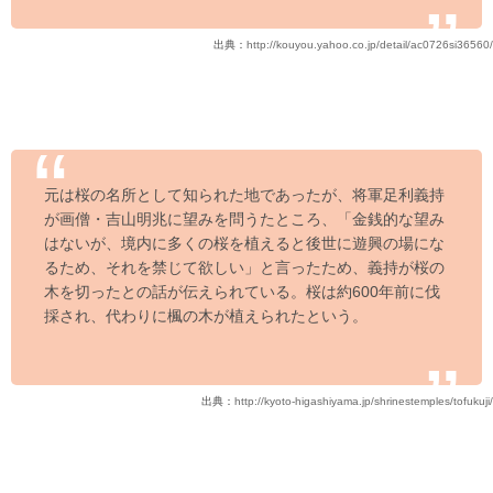
出典：
http://kouyou.yahoo.co.jp/detail/ac0726si36560/
元は桜の名所として知られた地であったが、将軍足利義持
が画僧・吉山明兆に望みを問うたところ、「金銭的な望み
はないが、境内に多くの桜を植えると後世に遊興の場にな
るため、それを禁じて欲しい」と言ったため、義持が桜の
木を切ったとの話が伝えられている。桜は約600年前に伐
採され、代わりに楓の木が植えられたという。
出典：
http://kyoto-higashiyama.jp/shrinestemples/tofukuji/