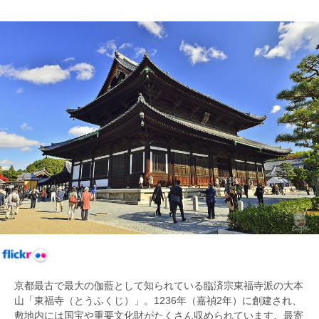
京都最古で最大の伽藍として知られている臨済宗東福寺派の大本
山「東福寺（とうふくじ）」。1236年（嘉禎2年）に創建され、
敷地内には国宝や重要文化財がたくさん収められています。最寄