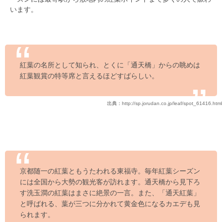
います。
紅葉の名所として知られ、とくに「通天橋」からの眺めは
紅葉観賞の特等席と言えるほどすばらしい。
出典：
http://sp.jorudan.co.jp/leaf/spot_61416.html
京都随一の紅葉ともうたわれる東福寺。毎年紅葉シーズン
には全国から大勢の観光客が訪れます。通天橋から見下ろ
す洗玉澗の紅葉はまさに絶景の一言。また、「通天紅葉」
と呼ばれる、葉が三つに分かれて黄金色になるカエデも見
られます。