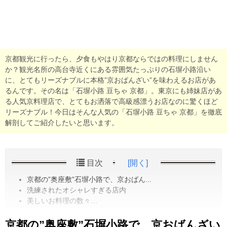
京都観光に行ったら、夕食もやはり京都ならではの料理にしません
か？観光名所の高台寺近くにある雰囲気たっぷりの石塀小路沿い
に、とてもリーズナブルに本格”京おばんざい”を味わえるお店があ
るんです。その名は「石塀小路 豆ちゃ 京都」。東京にも姉妹店があ
る人気京料理店で、とてもお洒落で高級感漂うお店なのに驚くほど
リーズナブル！今日はそんな人気の「石塀小路 豆ちゃ 京都」を徹底
解剖してご紹介したいと思います。
目次
[開く]
京都の”奥座敷”石塀小路で、京おばん...
洗練されたオシャレすぎる店内
美しいお料理の数々…
京都の”奥座敷”石塀小路で、京おばんざい