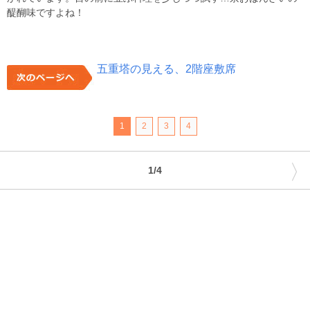
醍醐味ですよね！
五重塔の見える、2階座敷席
1
2
3
4
〉
1/4