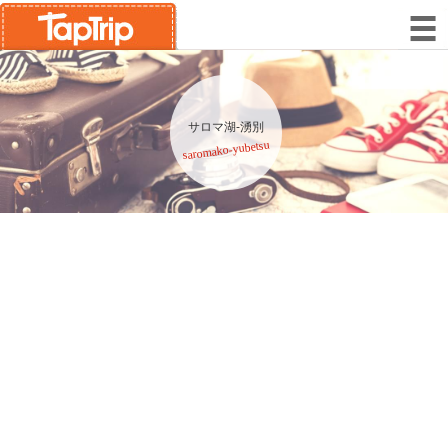
サロマ湖-湧別
saromako-yubetsu