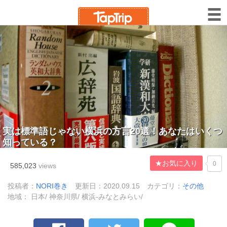
実は標準語じゃない横浜の方言20選！あなたはいくつ
知っている？
★お気に入り
0
585,023
views
投稿者：
NORI巻き
更新日：2020.09.15
カテゴリ：
その他
地域： 日本/ 神奈川県/ 横浜-みなとみらい/