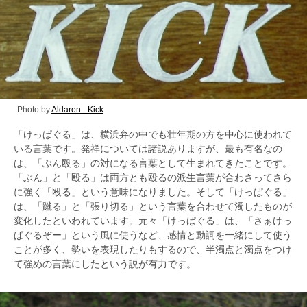
Photo by
Aldaron - Kick
「けっぱぐる」は、横浜弁の中でも壮年期の方を中心に使われて
いる言葉です。発祥については諸説ありますが、最も有名なの
は、「ぶん殴る」の対になる言葉として生まれてきたことです。
「ぶん」と「殴る」は両方とも殴るの派生言葉が合わさってさら
に強く「殴る」という意味になりました。そして「けっぱぐる」
は、「蹴る」と「張り切る」という言葉を合わせて濁したものが
変化したといわれています。元々「けっぱぐる」は、「さぁけっ
ぱぐるぞー」という風に使うなど、感情と動詞を一緒にして使う
ことが多く、勢いを表現したりもするので、半濁点と濁点をつけ
て強めの言葉にしたという説が有力です。