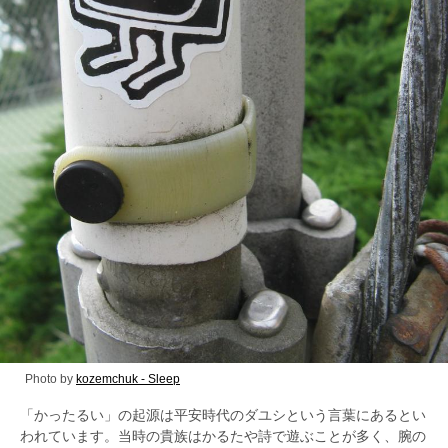
Photo by
kozemchuk - Sleep
「かったるい」の起源は平安時代のダユシという言葉にあるとい
われています。当時の貴族はかるたや詩で遊ぶことが多く、腕の