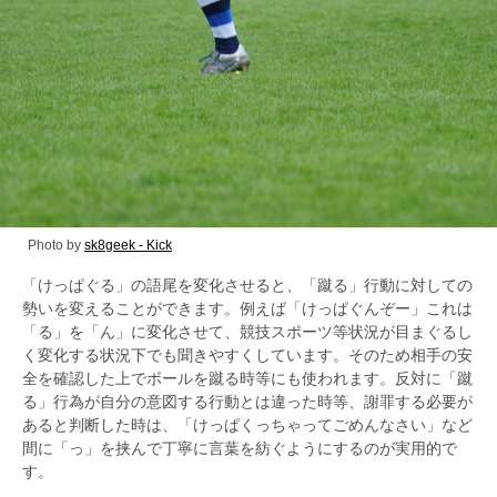
Photo by
sk8geek - Kick
「けっぱぐる」の語尾を変化させると、「蹴る」行動に対しての
勢いを変えることができます。例えば「けっぱぐんぞー」これは
「る」を「ん」に変化させて、競技スポーツ等状況が目まぐるし
く変化する状況下でも聞きやすくしています。そのため相手の安
全を確認した上でボールを蹴る時等にも使われます。反対に「蹴
る」行為が自分の意図する行動とは違った時等、謝罪する必要が
あると判断した時は、「けっぱくっちゃってごめんなさい」など
間に「っ」を挟んで丁寧に言葉を紡ぐようにするのが実用的で
す。