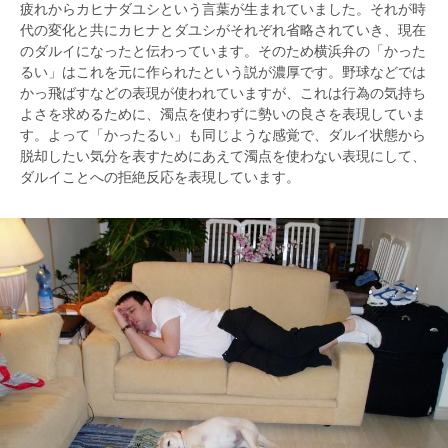
疲れからカヒナダユシという言葉が生まれていました。それが時
代の変化と共にカヒナとダユシがそれぞれ省略されていき、現在
のダルイになったと伝わっています。そのため横浜弁の「かった
るい」はこれを元に作られたという説が濃厚です。野球などでは
かっ飛ばすなどの表現が使われていますが、これは行為の気持ち
よさを求めるために、濁点を使わずに勢いの良さを表現していま
す。よって「かったるい」も同じような感覚で、ダルイ状態から
脱却したい気分を表すためにあえて濁点を使わない表現にして、
ダルイことへの拒絶反応を表現しています。