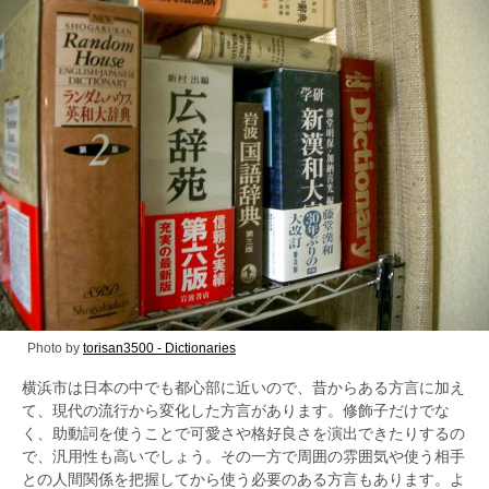
Photo by
torisan3500 - Dictionaries
横浜市は日本の中でも都心部に近いので、昔からある方言に加え
て、現代の流行から変化した方言があります。修飾子だけでな
く、助動詞を使うことで可愛さや格好良さを演出できたりするの
で、汎用性も高いでしょう。その一方で周囲の雰囲気や使う相手
との人間関係を把握してから使う必要のある方言もあります。よ