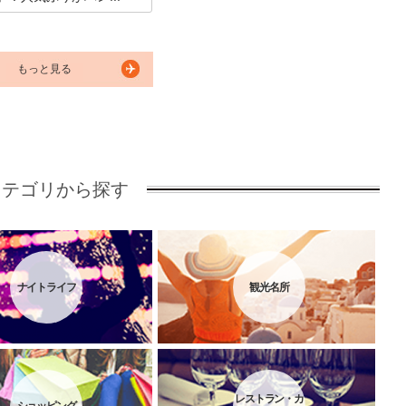
られるのは海の魚だけでなく
や池にも生息する生物です。
を思い出させてくれるのが北
温根湯にある「山の水族
もっと見る
者数低迷のため一時閉鎖を経
氏プロデュースの元にリニュ
プン。4カ月間で入館者数を
.3倍までに延ばした奇跡の「山
の魅力を探りました。
カテゴリから探す
ナイトライフ
観光名所
レストラン・カ