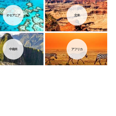
オセアニア
北米
中南米
アフリカ