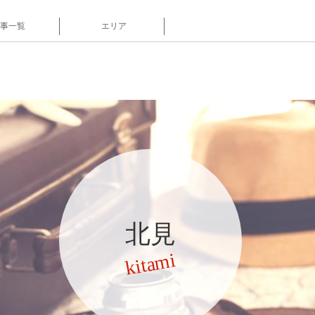
事一覧
エリア
北見
kitami