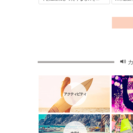
北海道の道東に位置する北見市。山も海
水族館で観
もあり、小麦や塩や野菜の生産も盛んで
川や湖、沼
食材の宝庫と呼ばれる北見でおすすめの
そんなこと
名物グルメを15品ご紹介。地元民も大好
海道北見市
きな焼肉、ラーメン、焼き鳥が味わえる
館」。入館
お店のほかに、お土産にもぴったりなお
て、中村元
菓子などもあります。
ーアルオー
前年の16
の水族館」
アクティビティ