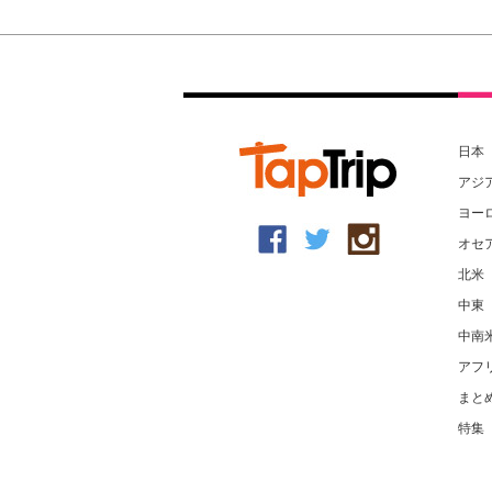
日本
アジ
ヨー
オセ
北米
中東
中南
アフ
まと
特集