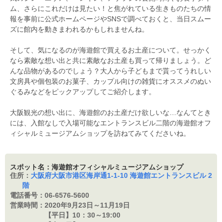
ム、さらにこれだけは見たい！と焦がれている生きものたちの情
報を事前に公式ホームページやSNSで調べておくと、当日スムー
ズに館内を動きまわれるかもしれませんね。
そして、気になるのが海遊館で買えるお土産について。せっかく
なら素敵な想い出と共に素敵なお土産も買って帰りましょう。ど
んな品物があるのでしょう？大人から子どもまで貰ってうれしい
文房具や個包装のお菓子、カップル向けの雑貨にオススメのぬい
ぐるみなどをピックアップしてご紹介します。
大阪観光の想い出に、海遊館のお土産だけ欲しいな…なんてとき
には、入館なしで入場可能なエントランスビル二階の海遊館オフ
ィシャルミュージアムショップを訪ねてみてくださいね。
スポット名：海遊館オフィシャルミュージアムショップ
住所：
大阪府大阪市港区海岸通1-1-10 海遊館エントランスビル 2
階
電話番号：
06-6576-5600
営業時間：
2020年9月23日～11月19日
【平日】10：
30～19:00