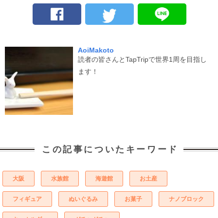
AoiMakoto
読者の皆さんとTapTripで世界1周を目指し
ます！
この記事についたキーワード
大阪
水族館
海遊館
お土産
フィギュア
ぬいぐるみ
お菓子
ナノブロック