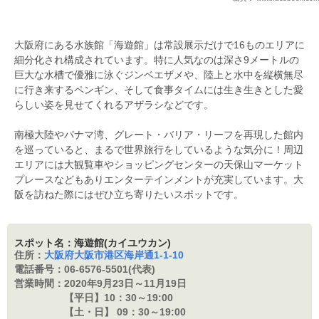
大阪府にある水族館「海遊館」は常設展示だけで16ものエリアに
細分化され構成されています。特に人気なのは深さ9メートルの
巨大な水槽で優雅に泳ぐジンベエザメや、陸上と水中を縦横無尽
に行き来するペンギン、そして食事タイムには生き生きとした愛
らしい姿を見せてくれるアザラシなどです。
南極大陸やパナマ湾、グレート・バリア・リーフを再現した館内
を巡っていると、まるで世界旅行をしているような気分に！周辺
エリアには大観覧車やショッピングセンターの天保山マーケット
プレースなどもありエンターテインメントが充実しています。大
阪を訪ねた際にはぜひ立ち寄りたいスポットです。
スポット名：海遊館(カイユウカン)
住所：
大阪府大阪市港区海岸通1-1-10
電話番号：
06-6576-5501(代表)
営業時間：
2020年9月23日～11月19日
【平日】10：
30～19:00
【土・日】 09：
30～19:00