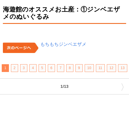
海遊館のオススメお土産：①ジンベエザ
メのぬいぐるみ
もちもちジンベエザメ
1
2
3
4
5
6
7
8
9
10
11
12
13
〉
1/13