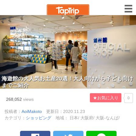
海遊館の大人気お土産20選！大人向けから子ども向け
までご紹介
★お気に入り
0
268,052
views
投稿者：
AoiMakoto
更新日：2020.11.23
カテゴリ：
ショッピング
地域： 日本/ 大阪府/ 大阪-なんば/