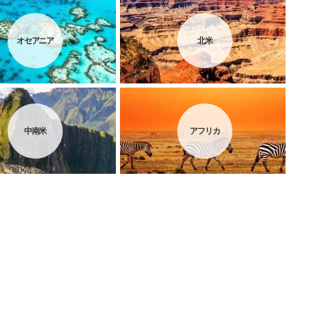
オセアニア
北米
中南米
アフリカ