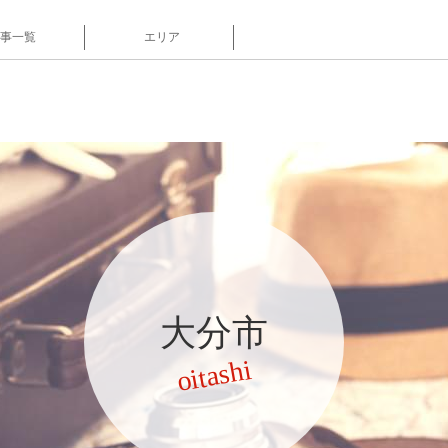
事一覧
エリア
大分市
oitashi