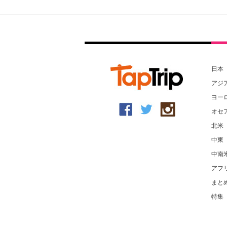
日本
アジ
ヨー
オセ
北米
中東
中南
アフ
まと
特集