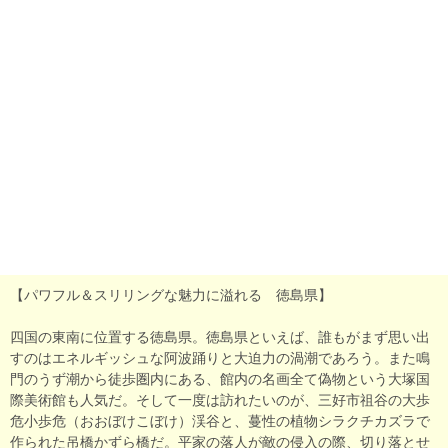
【パワフル＆スリリングな魅力に溢れる 徳島県】
四国の東南に位置する徳島県。徳島県といえば、誰もがまず思い出
すのはエネルギッシュな阿波踊りと大迫力の渦潮であろう。また鳴
門のうず潮から徒歩圏内にある、館内の名画全て偽物という大塚国
際美術館も人気だ。そして一度は訪れたいのが、三好市祖谷の大歩
危小歩危（おおぼけこぼけ）渓谷と、蔓性の植物シラクチカズラで
作られた吊橋かずら橋だ。平家の落人が敵の侵入の際、切り落とせ