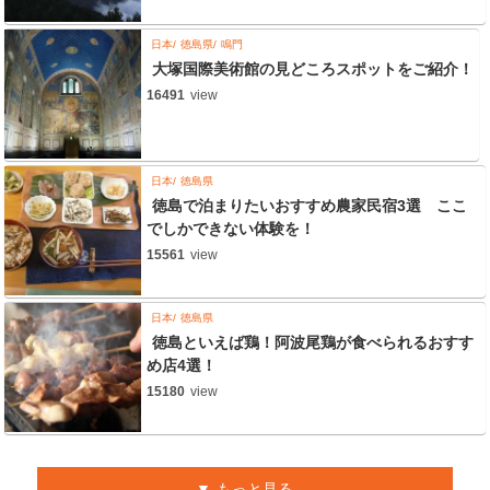
日本
徳島県
鳴門
大塚国際美術館の見どころスポットをご紹介！
16491
view
日本
徳島県
徳島で泊まりたいおすすめ農家民宿3選 ここ
でしかできない体験を！
15561
view
日本
徳島県
徳島といえば鶏！阿波尾鶏が食べられるおすす
め店4選！
15180
view
もっと見る