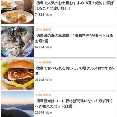
徳島で人気のお土産おすすめ15選！絶対に喜ば
れること間違い無し！
74824
view
日本
徳島県
徳島県の海の幸満載！"海賊料理"が食べられる
お店5選
67924
view
日本
徳島県
徳島で食べられるおいしいB級グルメおすすめ5
選
26708
view
日本
徳島県
徳島観光はココに行けば間違いない！必ず行く
べき観光スポット21選
25546
view