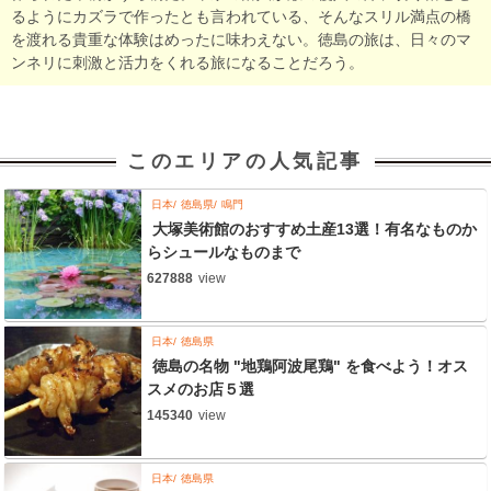
るようにカズラで作ったとも言われている、そんなスリル満点の橋
を渡れる貴重な体験はめったに味わえない。徳島の旅は、日々のマ
ンネリに刺激と活力をくれる旅になることだろう。
このエリアの人気記事
日本
徳島県
鳴門
大塚美術館のおすすめ土産13選！有名なものか
らシュールなものまで
627888
view
日本
徳島県
徳島の名物 "地鶏阿波尾鶏" を食べよう！オス
スメのお店５選
145340
view
日本
徳島県