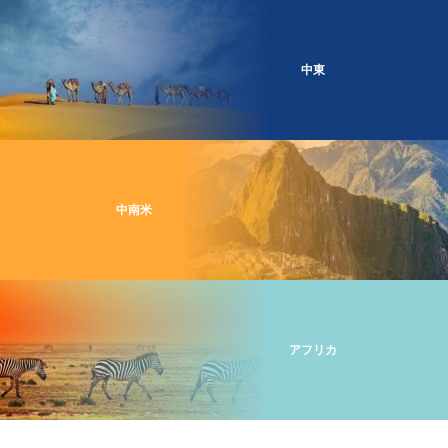
中東
中南米
アフリカ