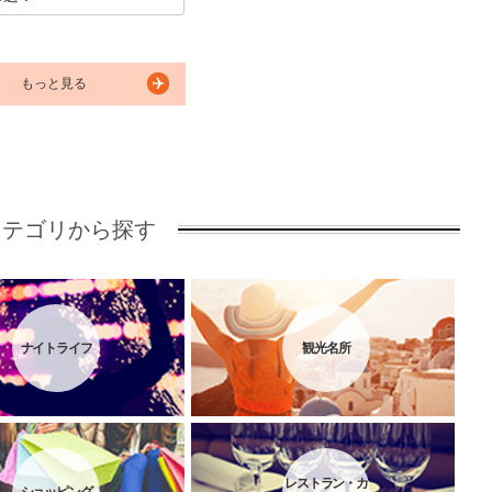
、太平洋に面する街「日立
れた立地を活かし、海を眺め
を楽しめるカフェが近年続々
しています。今回は日立市へ
もっと見る
ひ立ち寄ってほしい、オーシ
のおすすめカフェ3選をピッ
どこまでも続く水平線を眺め
ったりと流れる時間を満喫し
かがでしょう！
カテゴリから探す
ナイトライフ
観光名所
レストラン・カ