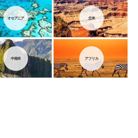
オセアニア
北米
中南米
アフリカ