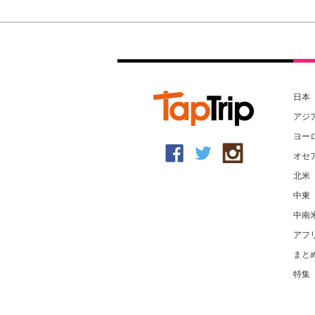
日本
アジ
ヨー
オセ
北米
中東
中南
アフ
まと
特集