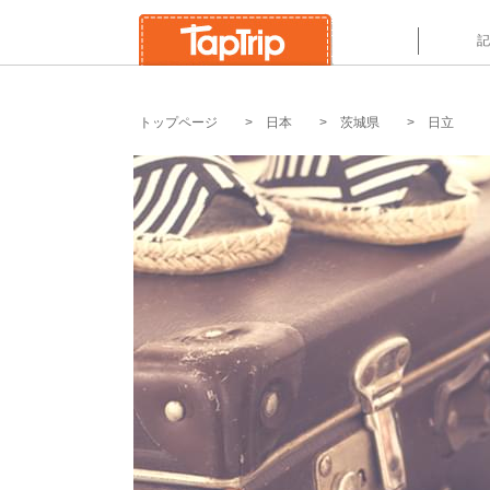
`
記
トップページ
日本
茨城県
日立