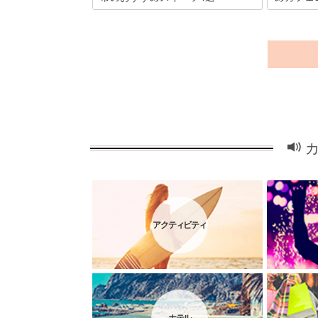
都内からは車でおよそ3時間。茨城県北
茨城県北部
部に位置する「日立市」では、その日と
市」。恵ま
れた新鮮な魚介類を販売するお魚センタ
ながら食事
ーが多く設けられ、地元の特産品を楽し
とオープン
めるイートインスペースなども充実して
行ったらぜ
います。そんな日立市へ行ったらぜひ立
ャンビュー
ち寄りたい地元スイーツ4選をピックア
クアップ！
ップ！ここでしか味わえない絶品スイー
ながら、ゆ
ツは必見ですよ！
てみてはい
アクティビティ