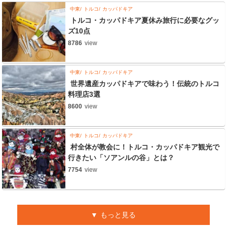
中東
トルコ
カッパドキア
トルコ・カッパドキア夏休み旅行に必要なグッ
ズ10点
8786
view
中東
トルコ
カッパドキア
世界遺産カッパドキアで味わう！伝統のトルコ
料理店3選
8600
view
中東
トルコ
カッパドキア
村全体が教会に！トルコ・カッパドキア観光で
行きたい「ソアンルの谷」とは？
7754
view
もっと見る