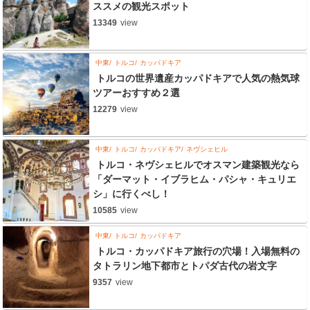
ススメの観光スポット
13349
view
中東
トルコ
カッパドキア
トルコの世界遺産カッパドキアで人気の熱気球
ツアーおすすめ２選
12279
view
中東
トルコ
カッパドキア
ネヴシェヒル
トルコ・ネヴシェヒルでオスマン建築観光なら
「ダーマット・イブラヒム・パシャ・キュリエ
シ」に行くべし！
10585
view
中東
トルコ
カッパドキア
トルコ・カッパドキア旅行の穴場！入場無料の
タトラリン地下都市とトパダ古代の岩文字
9357
view