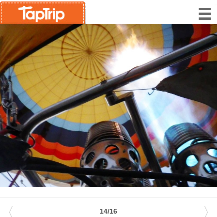
〈
〉
14/16