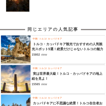
同じエリアの人気記事
中東
トルコ
カッパドキア
トルコ・カッパドキア観光でおすすめの人気観
光スポット5選！絶景だけじゃないトルコの魅力
15802
view
中東
トルコ
カッパドキア
実は世界最大級！トルコ・カッパドキアの地上
絵を見よ！
15565
view
中東
トルコ
カッパドキア
カッパドキアに不思議な絶景！トルコ在住者お