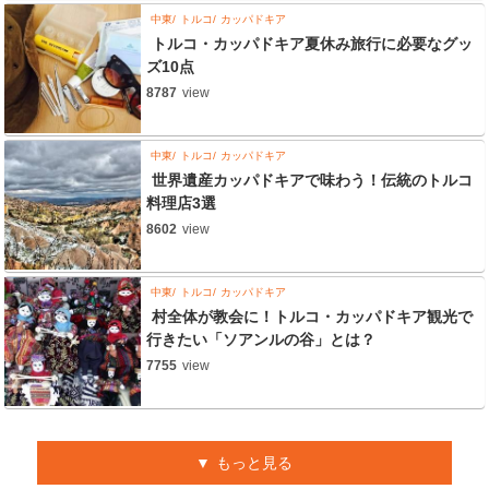
中東
トルコ
カッパドキア
トルコ・カッパドキア夏休み旅行に必要なグッ
ズ10点
8787
view
中東
トルコ
カッパドキア
世界遺産カッパドキアで味わう！伝統のトルコ
料理店3選
8602
view
中東
トルコ
カッパドキア
村全体が教会に！トルコ・カッパドキア観光で
行きたい「ソアンルの谷」とは？
7755
view
もっと見る