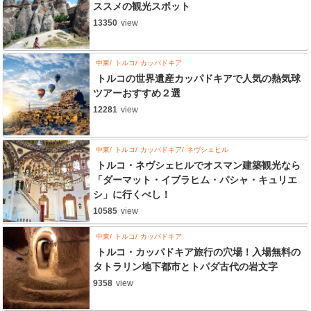
ススメの観光スポット
13350
view
中東
トルコ
カッパドキア
トルコの世界遺産カッパドキアで人気の熱気球
ツアーおすすめ２選
12281
view
中東
トルコ
カッパドキア
ネヴシェヒル
トルコ・ネヴシェヒルでオスマン建築観光なら
「ダーマット・イブラヒム・パシャ・キュリエ
シ」に行くべし！
10585
view
中東
トルコ
カッパドキア
トルコ・カッパドキア旅行の穴場！入場無料の
タトラリン地下都市とトパダ古代の岩文字
9358
view