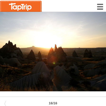
〈
16/16