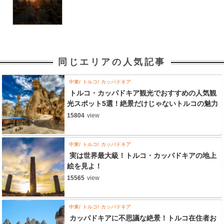
同じエリアの人気記事
中東
トルコ
カッパドキア
トルコ・カッパドキア観光でおすすめの人気観
光スポット5選！絶景だけじゃないトルコの魅力
15804
view
中東
トルコ
カッパドキア
実は世界最大級！トルコ・カッパドキアの地上
絵を見よ！
15565
view
中東
トルコ
カッパドキア
カッパドキアに不思議な絶景！トルコ在住者お