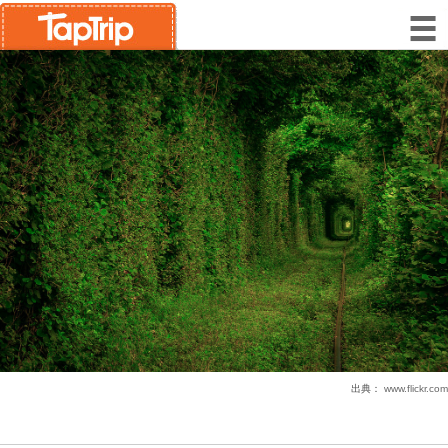
出典：
www.flickr.com