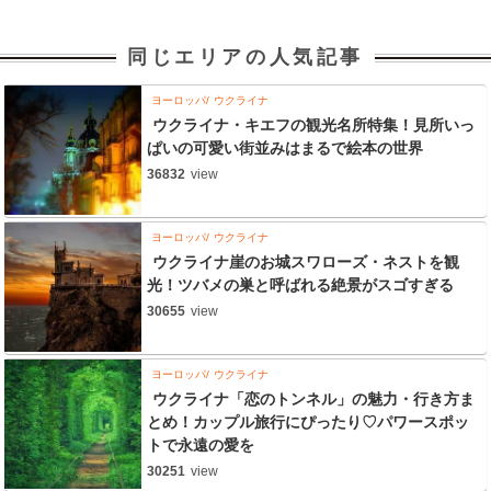
同じエリアの人気記事
ヨーロッパ
ウクライナ
ウクライナ・キエフの観光名所特集！見所いっ
ぱいの可愛い街並みはまるで絵本の世界
36832
view
ヨーロッパ
ウクライナ
ウクライナ崖のお城スワローズ・ネストを観
光！ツバメの巣と呼ばれる絶景がスゴすぎる
30655
view
ヨーロッパ
ウクライナ
ウクライナ「恋のトンネル」の魅力・行き方ま
とめ！カップル旅行にぴったり♡パワースポッ
トで永遠の愛を
30251
view