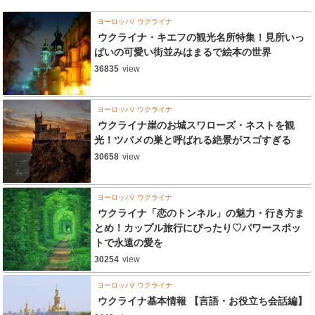
ヨーロッパ
ウクライナ
ウクライナ・キエフの観光名所特集！見所いっ
ぱいの可愛い街並みはまるで絵本の世界
36835
view
ヨーロッパ
ウクライナ
ウクライナ崖のお城スワローズ・ネストを観
光！ツバメの巣と呼ばれる絶景がスゴすぎる
30658
view
ヨーロッパ
ウクライナ
ウクライナ「恋のトンネル」の魅力・行き方ま
とめ！カップル旅行にぴったり♡パワースポッ
トで永遠の愛を
30254
view
ヨーロッパ
ウクライナ
ウクライナ基本情報 【言語・お役立ち会話編】