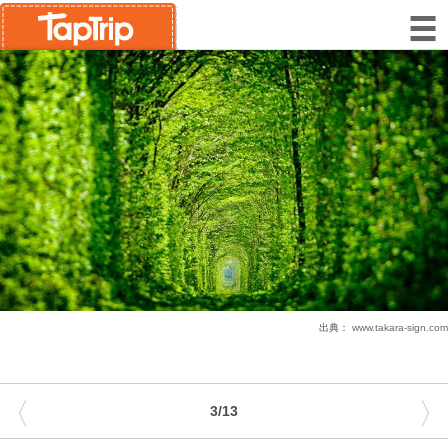
出典：
www.takara-sign.com
〈
〉
3/13