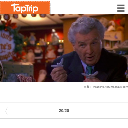
出典：
villanova.forums.rivals.com
〈
20/20