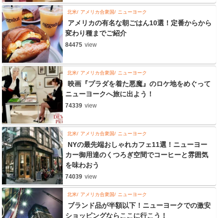
北米
アメリカ合衆国
ニューヨーク
アメリカの有名な朝ごはん10選！定番からから
変わり種までご紹介
84475
view
北米
アメリカ合衆国
ニューヨーク
映画『プラダを着た悪魔』のロケ地をめぐって
ニューヨークへ旅に出よう！
74339
view
北米
アメリカ合衆国
ニューヨーク
NYの最先端おしゃれカフェ11選！ニューヨー
カー御用達のくつろぎ空間でコーヒーと雰囲気
を味わおう
74039
view
北米
アメリカ合衆国
ニューヨーク
ブランド品が半額以下！ニューヨークでの激安
ショッピングならここに行こう！