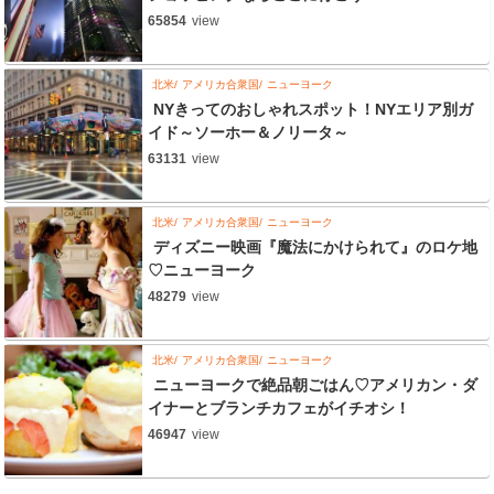
65854
view
北米
アメリカ合衆国
ニューヨーク
NYきってのおしゃれスポット！NYエリア別ガ
イド～ソーホー＆ノリータ～
63131
view
北米
アメリカ合衆国
ニューヨーク
ディズニー映画『魔法にかけられて』のロケ地
♡ニューヨーク
48279
view
北米
アメリカ合衆国
ニューヨーク
ニューヨークで絶品朝ごはん♡アメリカン・ダ
イナーとブランチカフェがイチオシ！
46947
view