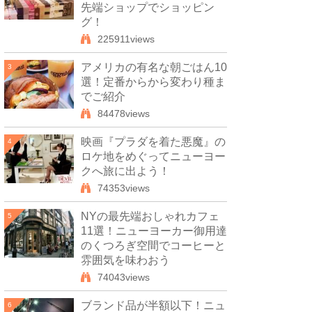
先端ショップでショッピン
グ！
225911views
アメリカの有名な朝ごはん10
3
選！定番からから変わり種ま
でご紹介
84478views
映画『プラダを着た悪魔』の
4
ロケ地をめぐってニューヨー
クへ旅に出よう！
74353views
NYの最先端おしゃれカフェ
5
11選！ニューヨーカー御用達
のくつろぎ空間でコーヒーと
雰囲気を味わおう
74043views
ブランド品が半額以下！ニュ
6