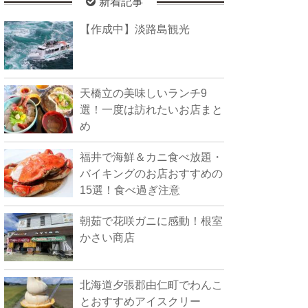
新着記事
【作成中】淡路島観光
天橋立の美味しいランチ9
選！一度は訪れたいお店まと
め
福井で海鮮＆カニ食べ放題・
バイキングのお店おすすめの
15選！食べ過ぎ注意
朝茹で花咲ガニに感動！根室
かさい商店
北海道夕張郡由仁町でわんこ
とおすすめアイスクリー