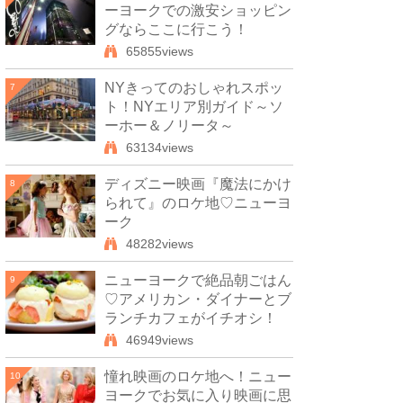
ーヨークでの激安ショッピン
グならここに行こう！
65855views
NYきってのおしゃれスポッ
7
ト！NYエリア別ガイド～ソ
ーホー＆ノリータ～
63134views
ディズニー映画『魔法にかけ
8
られて』のロケ地♡ニューヨ
ーク
48282views
ニューヨークで絶品朝ごはん
9
♡アメリカン・ダイナーとブ
ランチカフェがイチオシ！
46949views
憧れ映画のロケ地へ！ニュー
10
ヨークでお気に入り映画に思