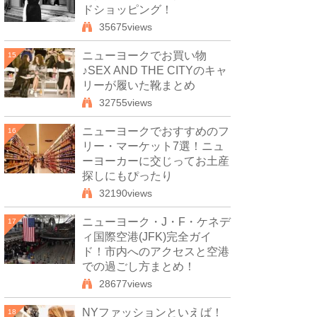
ドショッピング！
35675views
ニューヨークでお買い物
15
♪SEX AND THE CITYのキャ
リーが履いた靴まとめ
32755views
ニューヨークでおすすめのフ
16
リー・マーケット7選！ニュ
ーヨーカーに交じってお土産
探しにもぴったり
32190views
ニューヨーク・J・F・ケネデ
17
ィ国際空港(JFK)完全ガイ
ド！市内へのアクセスと空港
での過ごし方まとめ！
28677views
NYファッションといえば！
18