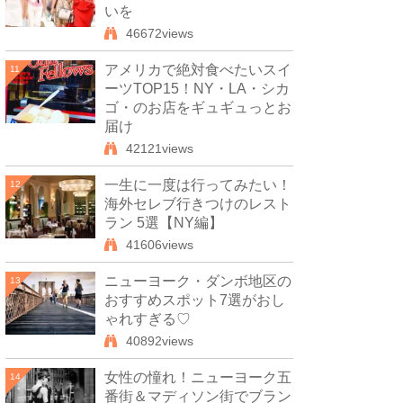
いを
46672views
アメリカで絶対食べたいスイ
11
ーツTOP15！NY・LA・シカ
ゴ・のお店をギュギュっとお
届け
42121views
一生に一度は行ってみたい！
12
海外セレブ行きつけのレスト
ラン 5選【NY編】
41606views
ニューヨーク・ダンボ地区の
13
おすすめスポット7選がおし
ゃれすぎる♡
40892views
女性の憧れ！ニューヨーク五
14
番街＆マディソン街でブラン