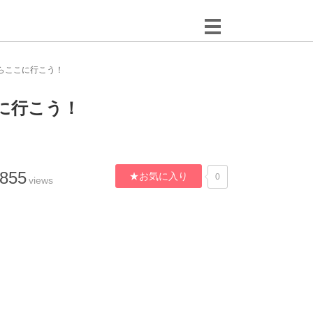
らここに行こう！
に行こう！
,855
★お気に入り
0
views