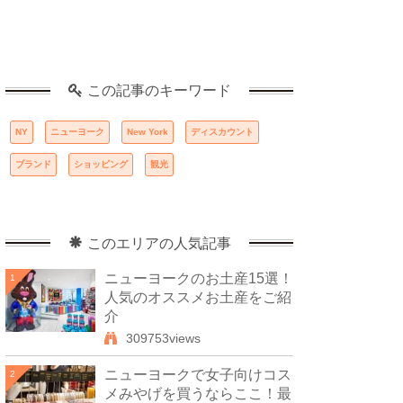
この記事のキーワード
NY
ニューヨーク
New York
ディスカウント
ブランド
ショッピング
観光
このエリアの人気記事
ニューヨークのお土産15選！
1
人気のオススメお土産をご紹
介
309753views
ニューヨークで女子向けコス
2
メみやげを買うならここ！最