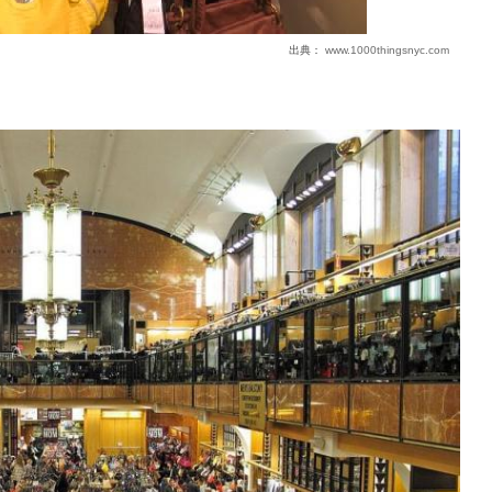
出典：
www.1000thingsnyc.com