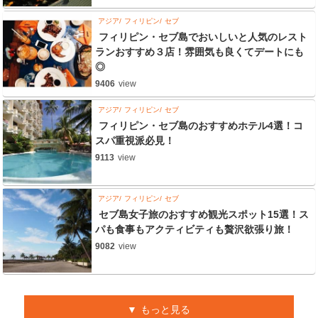
アジア
フィリピン
セブ
フィリピン・セブ島でおいしいと人気のレスト
ランおすすめ３店！雰囲気も良くてデートにも
◎
9406
view
アジア
フィリピン
セブ
フィリピン・セブ島のおすすめホテル4選！コ
スパ重視派必見！
9113
view
アジア
フィリピン
セブ
セブ島女子旅のおすすめ観光スポット15選！ス
パも食事もアクティビティも贅沢欲張り旅！
9082
view
もっと見る