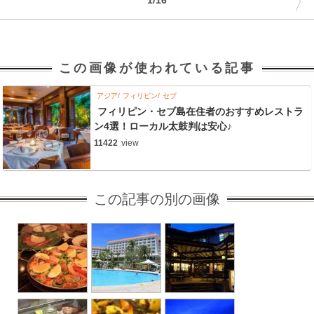
〉
1/16
この画像が使われている記事
アジア
フィリピン
セブ
フィリピン・セブ島在住者のおすすめレストラ
ン4選！ローカル太鼓判は安心♪
11422
view
この記事の別の画像