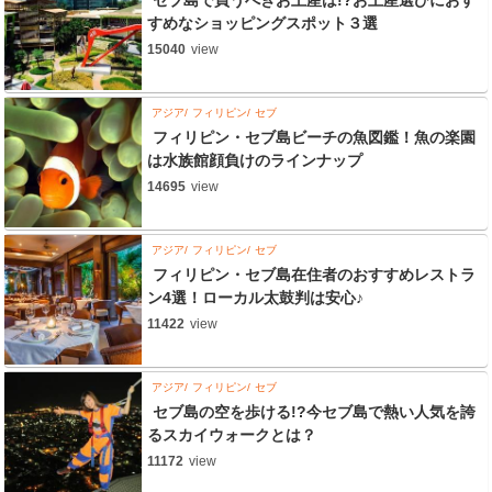
セブ島で買うべきお土産は!?お土産選びにおす
すめなショッピングスポット３選
15040
view
アジア
フィリピン
セブ
フィリピン・セブ島ビーチの魚図鑑！魚の楽園
は水族館顔負けのラインナップ
14695
view
アジア
フィリピン
セブ
フィリピン・セブ島在住者のおすすめレストラ
ン4選！ローカル太鼓判は安心♪
11422
view
アジア
フィリピン
セブ
セブ島の空を歩ける!?今セブ島で熱い人気を誇
るスカイウォークとは？
11172
view