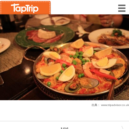
出典：
www.tripadvisor.co.uk