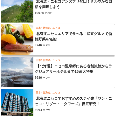
北海道・ニセコアンヌプリ登山！さわやかな自
然を満喫しよう
19078
view
日本
北海道
ニセコ
北海道ニセコエリアで食べる！産直グルメで新
鮮野菜を堪能
8246
view
日本
北海道
ニセコ
【北海道】ニセコ温泉郷にある老舗旅館からラ
グジュアリーホテルまで15選大特集
7686
view
日本
北海道
ニセコ
北海道ニセコでおすすめのステイ先「ワン・ニ
セコ・リゾート・タワーズ」徹底研究！
6993
view