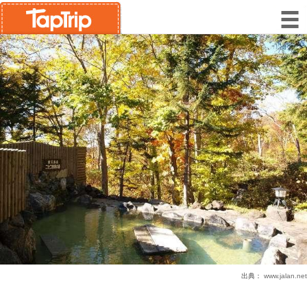
出典：
www.jalan.net