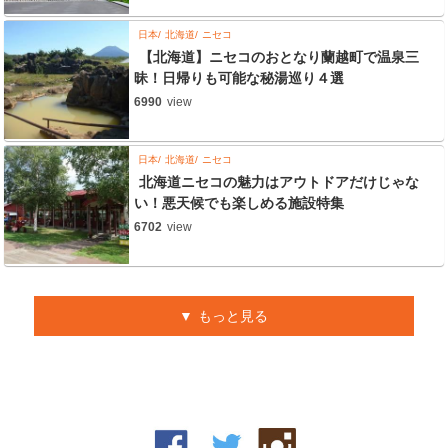
日本
北海道
ニセコ
【北海道】ニセコのおとなり蘭越町で温泉三
昧！日帰りも可能な秘湯巡り４選
6990
view
日本
北海道
ニセコ
北海道ニセコの魅力はアウトドアだけじゃな
い！悪天候でも楽しめる施設特集
6702
view
もっと見る