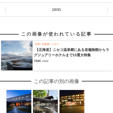
〈
〉
10/31
この画像が使われている記事
日本
北海道
ニセコ
【北海道】ニセコ温泉郷にある老舗旅館からラ
グジュアリーホテルまで15選大特集
7686
view
この記事の別の画像