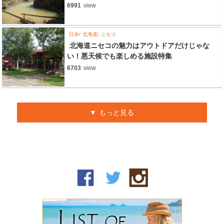
6991
view
日本
北海道
ニセコ
北海道ニセコの魅力はアウトドアだけじゃな
い！悪天候でも楽しめる施設特集
6703
view
もっと見る