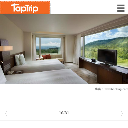
出典：
www.booking.com
〈
〉
16/31