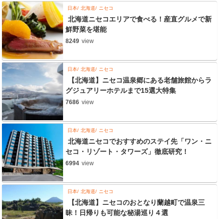
日本
北海道
ニセコ
北海道ニセコエリアで食べる！産直グルメで新
鮮野菜を堪能
8249
view
日本
北海道
ニセコ
【北海道】ニセコ温泉郷にある老舗旅館からラ
グジュアリーホテルまで15選大特集
7686
view
日本
北海道
ニセコ
北海道ニセコでおすすめのステイ先「ワン・ニ
セコ・リゾート・タワーズ」徹底研究！
6994
view
日本
北海道
ニセコ
【北海道】ニセコのおとなり蘭越町で温泉三
昧！日帰りも可能な秘湯巡り４選