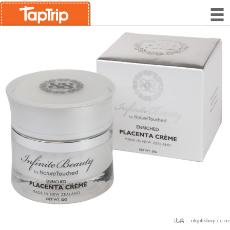
出典：
okgiftshop.co.nz