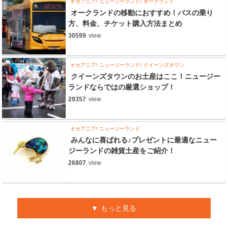
オセアニア
ニュージーランド
オークランド
オークランドの移動におすすめ！バスの乗り
方、料金、チケット購入方法まとめ
30599
view
オセアニア
ニュージーランド
クイーンズタウン
クイーンズタウンのお土産はここ！ニュージー
ランドならではの厳選ショップ！
29357
view
オセアニア
ニュージーランド
みんなに喜ばれる♪プレゼントに最適なニュー
ジーランドの雑貨土産をご紹介！
26807
view
もっと見る