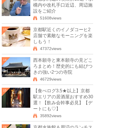
構内や改札手口近辺、周辺施
設をご紹介
51608views
京都駅近くのイノダコーヒ2
13
店舗で素敵なモーニングを楽
しもう！
47372views
西本願寺と東本願寺の見どこ
14
ろまとめ！歴史的にも結びつ
きの強い2つの寺院
46729views
【食べログ3.5★以上】京都
15
駅エリアの居酒屋おすすめ30
選！【飲み会幹事必見】【デ
ートにも♡】
35892views
京都水族館＆周辺のランチス
16