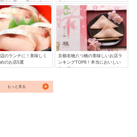
歴史や思い、見どころ
中！
寺や神社に参拝した証しとして
四季折々の景色が美しい京都は国内外問
集めている方が多いですよね。
わず観光客に人気の日本を代表すべき観
都を代表するお寺、東本願寺で
光地です。しかし、意外にも駅周辺のお
をもらうことはできません。そ
土産屋さんは20時には大抵閉店してしま
願寺に行く前に知っておきたい
います。今回はそんな方の為に京都駅周
い、見どころをご紹介します。
辺で20時以降も営業しているお土産屋さ
んを厳選紹介します。
辺のランチに！美味しく
京都名物八つ橋の美味しいお店ラ
めのお店5選
ンキングTOP8！本当においしい
八つ橋はここ！
らほど近い東福寺を訪れるとき
の集まる京都駅周辺でランチも
京都のお土産の定番といえば八ッ橋。古
が、せっかくなら地元で親しま
くから歴史のある八ッ橋を製造販売する
お店に入ってみてほしいもので
もっと見る
お店はたくさんありますが、どれをお土
で今回は、東福寺周辺にある美
産に選べばいいのか悩ましい所です。そ
ンチがいただけるお店をご紹介
んな京都名物の八ッ橋の、おすすめのお
店を1位から8位までランキング形式で8
店舗ご紹介して、それぞれのお店の特色
について解説していきます。