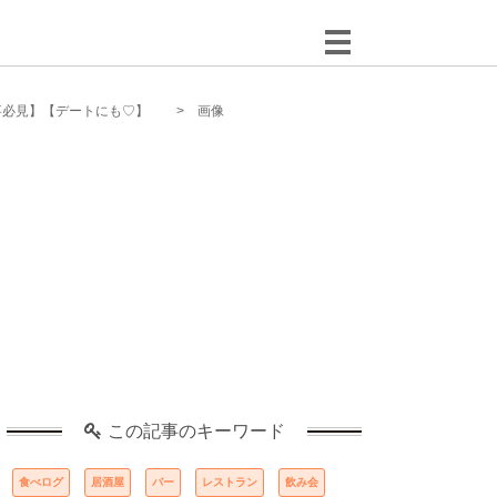
事必見】【デートにも♡】
画像
この記事のキーワード
食べログ
居酒屋
バー
レストラン
飲み会