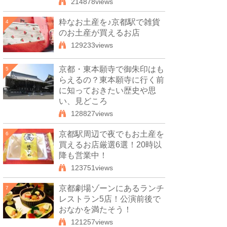
214878views
粋なお土産を♪京都駅で雑貨
4
のお土産が買えるお店
129233views
京都・東本願寺で御朱印はも
5
らえるの？東本願寺に行く前
に知っておきたい歴史や思
い、見どころ
128827views
京都駅周辺で夜でもお土産を
6
買えるお店厳選6選！20時以
降も営業中！
123751views
京都劇場ゾーンにあるランチ
7
レストラン5店！公演前後で
おなかを満たそう！
121257views