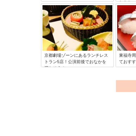
おきたい
京都のお土産といえば、和菓子やお漬物
などがパッと思い浮かびます。でも、京
近年、お
都は可愛い和雑貨が豊富ですから、雑貨
御朱印を
をお土産にするのもおすすめ！そこで、
しかし京
京都駅周辺でお土産にしたい雑貨が買え
は御朱印
るお店をご紹介します。
こで東本
歴史や思
京都劇場ゾーンにあるランチレス
東福寺周
トラン5店！公演前後でおなかを
ておすす
満たそう！
京都駅か
は飲食店
京都駅構内にある京都劇場は、演劇・コ
いいです
ンサートなど、毎月さまざまなイベント
れている
が催されています。公演中は飲食ができ
す。そこ
ないので、何とか公演前後に食事を済ま
味しいラ
せておきたいもの。そんな時に便利なの
します。
が京都劇場周辺にあるカフェ＆レストラ
ンです。おすすめのランチメニューも交
え、厳選した5店をご紹介します。