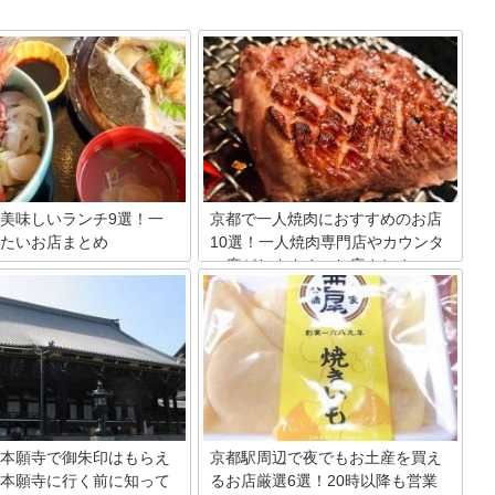
美味しいランチ9選！一
京都で一人焼肉におすすめのお店
たいお店まとめ
10選！一人焼肉専門店やカウンタ
ー席がおすすめのお店まとめ
の一つに数えられる天橋立。観
トとして有名な京都の中でも、
日本有数の観光スポットの京都には、美
観が人気です。そんな人気観光
味しいグルメがたくさん！もちろん、リ
辺には美味しいランチを味わえ
ーズナブルな価格で焼肉を楽しめるお
たくさん！そこで今回は、天橋
店、厳選された黒毛和牛を味わえるお
おすすめの美味しいランチを楽
店、一人焼肉に特化した専門店など、
店を厳選してご紹介します。
様々なスタイルのお店で一人焼肉を楽し
めます。ここでは、京都を訪れたら必ず
立ち寄りたい一人焼肉におすすめのお店
をご紹介します。
本願寺で御朱印はもらえ
京都駅周辺で夜でもお土産を買え
本願寺に行く前に知って
るお店厳選6選！20時以降も営業