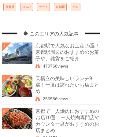
京都府
コスパ
デート
京都駅
バル
このエリアの人気記事
京都駅で人気なお土産15選！
1
京都駅周辺のおすすめのお菓
子や、雑貨をご紹介！
479768views
天橋立の美味しいランチ9
2
選！一度は訪れたいお店まと
め
256586views
京都で一人焼肉におすすめの
3
お店10選！一人焼肉専門店や
カウンター席がおすすめのお
店まとめ