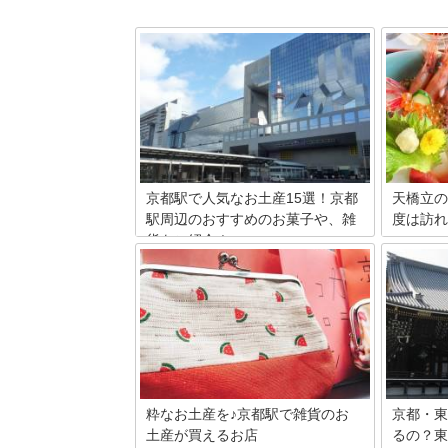
京都駅で人気なお土産15選！京都
天橋立の
駅周辺のおすすめのお菓子や、雑
度は訪れ
貨をご紹介！
日本三景
光スポッ
京都駅、または駅直結のビルで購入でき
美しい景
るお土産を集めてみました。さっと買え
名所の周
て、しかも喜ばれる素敵なものばかりで
るお店が
すよ！乗り継ぎで忙しい旅行やスケジュ
立周辺で
ールに追われる出張などでお土産は買い
しめるお
たいけれど京都の街をゆっくり回ってい
る時間はなくて問題なしですね。
粋なお土産を♪京都駅で雑貨のお
京都・東
土産が買えるお店
るの？東