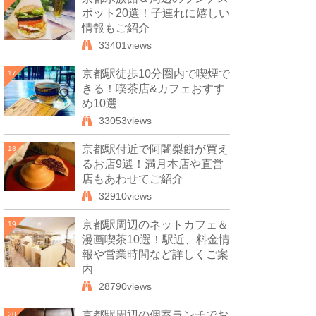
ポット20選！子連れに嬉しい
情報もご紹介
33401views
京都駅徒歩10分圏内で喫煙で
17
きる！喫茶店&カフェおすす
め10選
33053views
京都駅付近で阿闍梨餅が買え
18
るお店9選！満月本店や直営
店もあわせてご紹介
32910views
京都駅周辺のネットカフェ＆
19
漫画喫茶10選！駅近、料金情
報や営業時間など詳しくご案
内
28790views
京都駅周辺の個室ランチでお
20