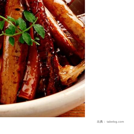
出典：
tabelog.com