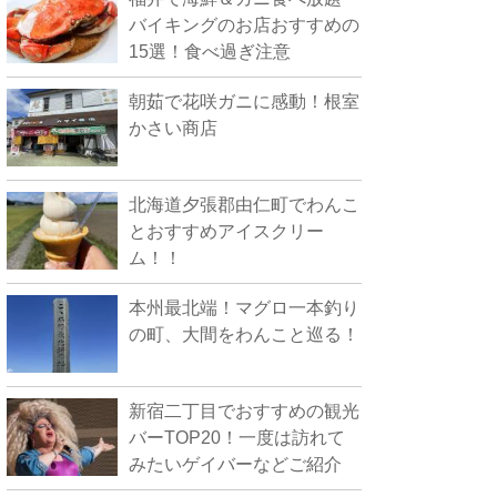
バイキングのお店おすすめの
15選！食べ過ぎ注意
朝茹で花咲ガニに感動！根室
かさい商店
北海道夕張郡由仁町でわんこ
とおすすめアイスクリー
ム！！
本州最北端！マグロ一本釣り
の町、大間をわんこと巡る！
新宿二丁目でおすすめの観光
バーTOP20！一度は訪れて
みたいゲイバーなどご紹介