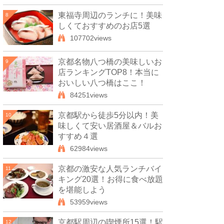
東福寺周辺のランチに！美味
8
しくておすすめのお店5選
107702views
京都名物八つ橋の美味しいお
9
店ランキングTOP8！本当に
おいしい八つ橋はここ！
84251views
京都駅から徒歩5分以内！美
10
味しくて安い居酒屋＆バルお
すすめ４選
62984views
京都の激安な人気ランチバイ
11
キング20選！お得に食べ放題
を堪能しよう
53959views
京都駅周辺の喫煙所15選！駅
12