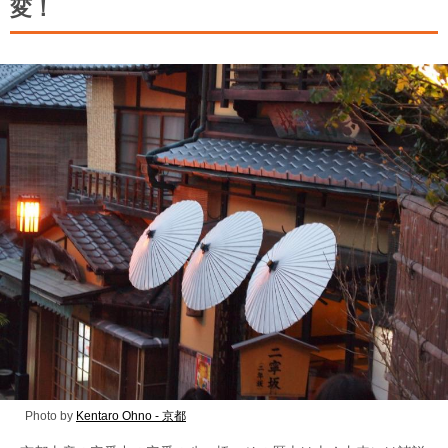
変！
Photo by
Kentaro Ohno - 京都