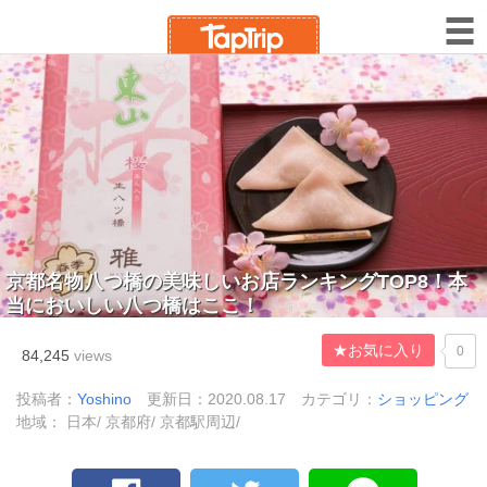
京都名物八つ橋の美味しいお店ランキングTOP8！本
当においしい八つ橋はここ！
★お気に入り
0
84,245
views
投稿者：
Yoshino
更新日：2020.08.17
カテゴリ：
ショッピング
地域： 日本/ 京都府/ 京都駅周辺/