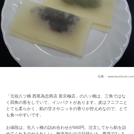
出典：
www.facebook.com
「元祖八ツ橋 西尾為忠商店 新京極店」の八ッ橋は、三角ではな
く四角の形をしていて、インパクトがあります。皮はフニフニと
とても柔らかく、餡の甘さやニッキの香りが控えめなので、とて
も食べやすいです。
お値段は、生八ッ橋の詰め合わせが560円。注文してから餡を詰
めてくれるのがうれしい。無添加なので日持ちは、夏場で2～3