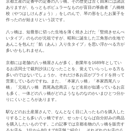
京都土産の定番中の定番の八ッ橋。その歴史は古く由来には諸説
ありますが、もっともポピュラーなものが盲目の筝曲者「八橋検
校（やつはしけんぎょう）」をしのんで、琴の形をしたお菓子を
作ったのが始まりという説です。
八ッ橋は、短冊形に切った生地を薄く焼き上げた「堅焼きせんべ
いタイプ」のものが元祖ですが、昭和に誕生した三角形の生地で
あんこを包んだ「餡（あん）入り生タイプ」を思い浮かべる方が
多いかもしれません。
京都には老舗の八ッ橋屋さんが多く、創業年を1689年としてい
るお店同士で裁判沙汰になったことを、覚えていらっしゃる方も
多いのではないでしょうか。それだけ各お店がプライドを持って
営業しているのですね。また、「本家八ッ橋」「本家西尾八ッ
橋」「元祖八ッ橋 西尾為忠商店」など名前が似通っているお店
も多く、一体どの八ッ橋がどのようなものなのかいまひとつ分か
りにくいところがあります。
駅などのお土産屋さんで、なんとなく目に入ったものを購入した
りすることも多い八ッ橋ですが、せっかくならば自分好みの商品
を購入したいものです。この記事では京都名物の八ッ橋を販売す
るお店を、1位から8位まで8店舗ご紹介し、それぞれのお店の八