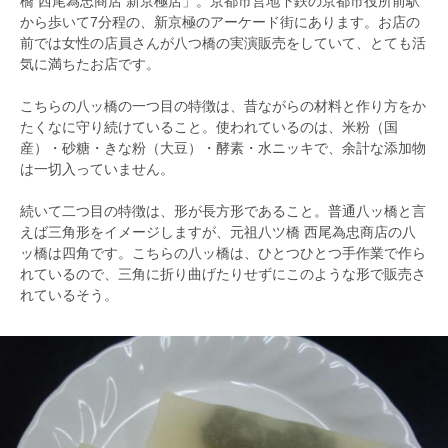
橋 西尾為忠商店 新京極店」。京都市営地下鉄の京都市役所前駅
から歩いて7分程の、新京極のアーケード街にあります。お店の
前では女性の店員さんが八つ橋の実演販売をしていて、とても活
気に満ちたお店です。
こちらの八ッ橋の一つ目の特徴は、昔ながらの材料と作り方をか
たくなに守り続けていること。使われているのは、米粉（国
産）・砂糖・きな粉（大豆）・酵素・水ニッキで、余計な添加物
は一切入っていません。
続いて二つ目の特徴は、形が長方形であること。普通八ッ橋と言
えば三角形をイメージしますが、元祖八ツ橋 西尾為忠商店の八
ッ橋は四角です。こちらの八ッ橋は、ひとつひとつ手作業で作ら
れているので、三角に折り曲げたりせずにこのような形で販売さ
れているそう。