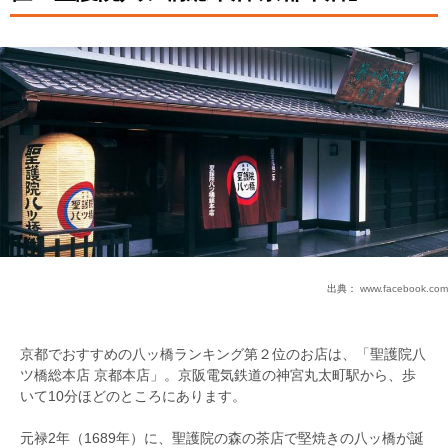
出典：
www.facebook.com
京都でおすすめの八ッ橋ランキング第２位のお店は、「聖護院八
ツ橋総本店 京都本店」。京阪電気鉄道の神宮丸太町駅から、歩
いて10分ほどのところにあります。
元禄2年（1689年）に、聖護院の森の茶店で堅焼きの八ッ橋が誕