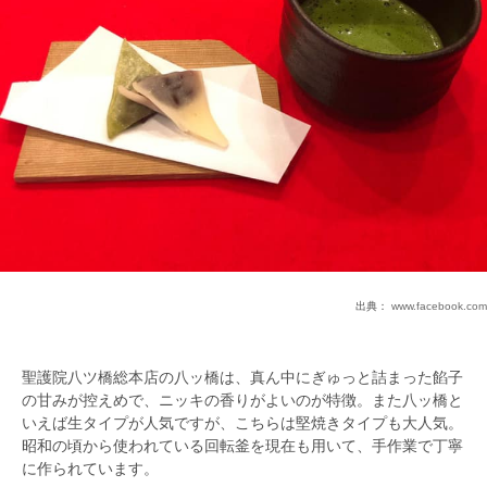
出典：
www.facebook.com
聖護院八ツ橋総本店の八ッ橋は、真ん中にぎゅっと詰まった餡子
の甘みが控えめで、ニッキの香りがよいのが特徴。また八ッ橋と
いえば生タイプが人気ですが、こちらは堅焼きタイプも大人気。
昭和の頃から使われている回転釜を現在も用いて、手作業で丁寧
に作られています。