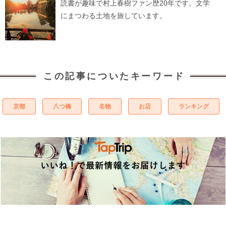
読書が趣味で村上春樹ファン歴20年です。文学
にまつわる土地を旅しています。
この記事についたキーワード
京都
八つ橋
名物
お店
ランキング