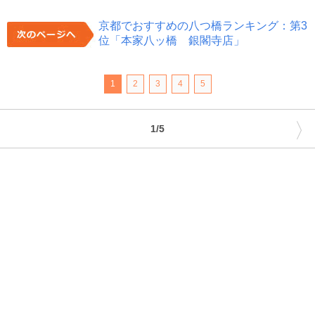
京都でおすすめの八つ橋ランキング：第3
位「本家八ッ橋 銀閣寺店」
1
2
3
4
5
〉
1/5