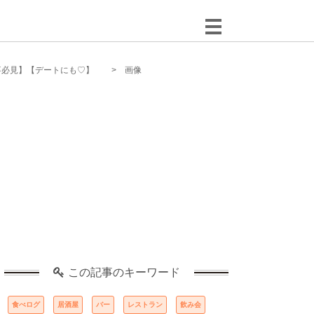
事必見】【デートにも♡】
画像
この記事のキーワード
食べログ
居酒屋
バー
レストラン
飲み会