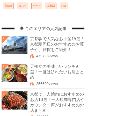
京都府
コスパ
デート
京都駅
バル
このエリアの人気記事
京都駅で人気なお土産15選！
1
京都駅周辺のおすすめのお菓
子や、雑貨をご紹介！
479768views
天橋立の美味しいランチ9
2
選！一度は訪れたいお店まと
め
256609views
京都で一人焼肉におすすめの
3
お店10選！一人焼肉専門店や
カウンター席がおすすめのお
店まとめ