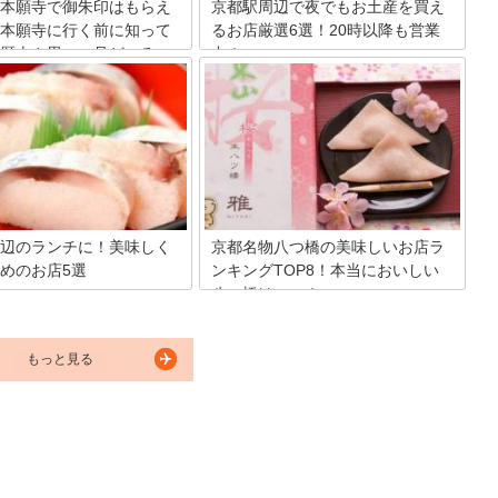
をご紹介します。
本願寺で御朱印はもらえ
京都駅周辺で夜でもお土産を買え
本願寺に行く前に知って
るお店厳選6選！20時以降も営業
歴史や思い、見どころ
中！
寺や神社に参拝した証しとして
四季折々の景色が美しい京都は国内外問
集めている方が多いですよね。
わず観光客に人気の日本を代表すべき観
都を代表するお寺、東本願寺で
光地です。しかし、意外にも駅周辺のお
をもらうことはできません。そ
土産屋さんは20時には大抵閉店してしま
願寺に行く前に知っておきたい
います。今回はそんな方の為に京都駅周
い、見どころをご紹介します。
辺で20時以降も営業しているお土産屋さ
んを厳選紹介します。
辺のランチに！美味しく
京都名物八つ橋の美味しいお店ラ
めのお店5選
ンキングTOP8！本当においしい
八つ橋はここ！
らほど近い東福寺を訪れるとき
の集まる京都駅周辺でランチも
京都のお土産の定番といえば八ッ橋。古
が、せっかくなら地元で親しま
くから歴史のある八ッ橋を製造販売する
お店に入ってみてほしいもので
もっと見る
お店はたくさんありますが、どれをお土
で今回は、東福寺周辺にある美
産に選べばいいのか悩ましい所です。そ
ンチがいただけるお店をご紹介
んな京都名物の八ッ橋の、おすすめのお
店を1位から8位までランキング形式で8
店舗ご紹介して、それぞれのお店の特色
について解説していきます。