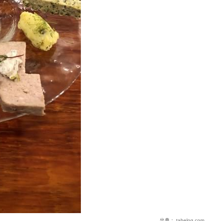
出典：
tabelog.com