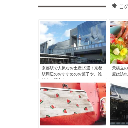
こ
京都駅で人気なお土産15選！京都
天橋立の
駅周辺のおすすめのお菓子や、雑
度は訪れ
貨をご紹介！
日本三景
光スポッ
京都駅、または駅直結のビルで購入でき
美しい景
るお土産を集めてみました。さっと買え
名所の周
て、しかも喜ばれる素敵なものばかりで
るお店が
すよ！乗り継ぎで忙しい旅行やスケジュ
立周辺で
ールに追われる出張などでお土産は買い
しめるお
たいけれど京都の街をゆっくり回ってい
る時間はなくて問題なしですね。