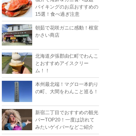
バイキングのお店おすすめの
15選！食べ過ぎ注意
朝茹で花咲ガニに感動！根室
かさい商店
北海道夕張郡由仁町でわんこ
とおすすめアイスクリー
ム！！
本州最北端！マグロ一本釣り
の町、大間をわんこと巡る！
新宿二丁目でおすすめの観光
バーTOP20！一度は訪れて
みたいゲイバーなどご紹介