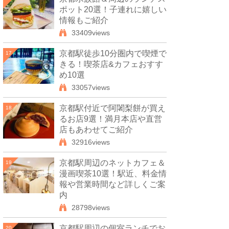
ポット20選！子連れに嬉しい
情報もご紹介
33409views
京都駅徒歩10分圏内で喫煙で
17
きる！喫茶店&カフェおすす
め10選
33057views
京都駅付近で阿闍梨餅が買え
18
るお店9選！満月本店や直営
店もあわせてご紹介
32916views
京都駅周辺のネットカフェ＆
19
漫画喫茶10選！駅近、料金情
報や営業時間など詳しくご案
内
28798views
京都駅周辺の個室ランチでお
20