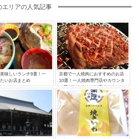
のエリアの人気記事
美味しいランチ9選！一
京都で一人焼肉におすすめのお店
たいお店まとめ
10選！一人焼肉専門店やカウンタ
ー席がおすすめのお店まとめ
の一つに数えられる天橋立。観
トとして有名な京都の中でも、
日本有数の観光スポットの京都には、美
観が人気です。そんな人気観光
味しいグルメがたくさん！もちろん、リ
辺には美味しいランチを味わえ
ーズナブルな価格で焼肉を楽しめるお
たくさん！そこで今回は、天橋
店、厳選された黒毛和牛を味わえるお
おすすめの美味しいランチを楽
店、一人焼肉に特化した専門店など、
店を厳選してご紹介します。
様々なスタイルのお店で一人焼肉を楽し
めます。ここでは、京都を訪れたら必ず
立ち寄りたい一人焼肉におすすめのお店