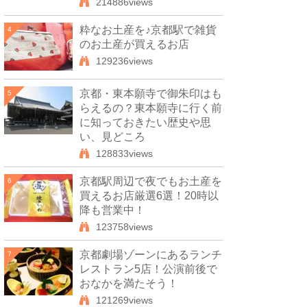
214886views
粋なお土産を♪京都駅で雑貨
4
のお土産が買えるお店
129236views
京都・東本願寺で御朱印はも
5
らえるの？東本願寺に行く前
に知っておきたい歴史や思
い、見どころ
128833views
京都駅周辺で夜でもお土産を
6
買えるお店厳選6選！20時以
降も営業中！
123758views
京都劇場ゾーンにあるランチ
7
レストラン5店！公演前後で
おなかを満たそう！
121269views