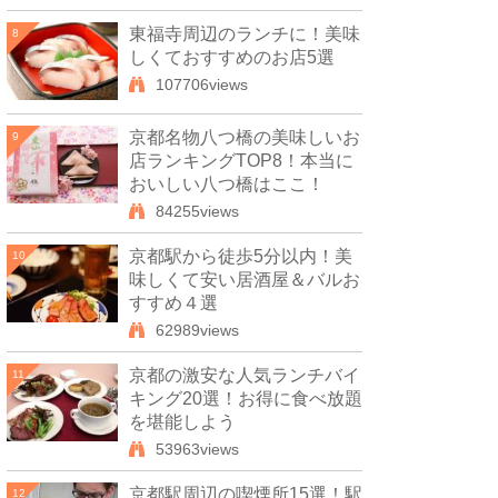
東福寺周辺のランチに！美味
8
しくておすすめのお店5選
107706views
京都名物八つ橋の美味しいお
9
店ランキングTOP8！本当に
おいしい八つ橋はここ！
84255views
京都駅から徒歩5分以内！美
10
味しくて安い居酒屋＆バルお
すすめ４選
62989views
京都の激安な人気ランチバイ
11
キング20選！お得に食べ放題
を堪能しよう
53963views
京都駅周辺の喫煙所15選！駅
12