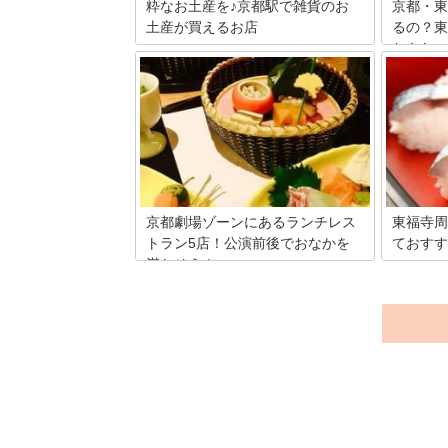
粋なお土産を♪京都駅で雑貨のお
京都・東
土産が買えるお店
るの？東
おきたい
京都のお土産といえば、和菓子やお漬物
などがパッと思い浮かびます。でも、京
近年、お
都は可愛い和雑貨が豊富ですから、雑貨
御朱印を
をお土産にするのもおすすめ！そこで、
しかし京
京都駅周辺でお土産にしたい雑貨が買え
は御朱印
るお店をご紹介します。
こで東本
歴史や思
京都劇場ゾーンにあるランチレス
東福寺周
トラン5店！公演前後でおなかを
ておすす
満たそう！
京都駅か
は飲食店
京都駅構内にある京都劇場は、演劇・コ
いいです
ンサートなど、毎月さまざまなイベント
れている
が催されています。公演中は飲食ができ
す。そこ
ないので、何とか公演前後に食事を済ま
味しいラ
せておきたいもの。そんな時に便利なの
します。
が京都劇場周辺にあるカフェ＆レストラ
ンです。おすすめのランチメニューも交
え、厳選した5店をご紹介します。