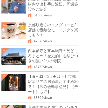
構内や改札手口近辺、周辺施
設をご紹介
51608views
京都駅近くのイノダコーヒ2
13
店舗で素敵なモーニングを楽
しもう！
47376views
西本願寺と東本願寺の見どこ
14
ろまとめ！歴史的にも結びつ
きの強い2つの寺院
46732views
【食べログ3.5★以上】京都
15
駅エリアの居酒屋おすすめ30
選！【飲み会幹事必見】【デ
ートにも♡】
35899views
京都水族館＆周辺のランチス
16