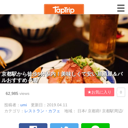
京都駅から徒歩5分以内！美味しくて安い居酒屋＆バ
ルおすすめ４選
★お気に入り
0
62,985
views
投稿者：
umi
更新日：2019.04.11
カテゴリ：
レストラン・カフェ
地域： 日本/ 京都府/ 京都駅周辺/