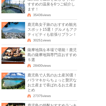
すすめの温泉を6つご紹介し
ます！
35436views
鹿児島女子旅のおすすめ観光
13
スポット15選！グルメもアク
ティビティも欲張りプラン！
30251views
薩摩地鶏を本場で堪能！鹿児
14
島の薩摩地鶏専門店おすすめ
５選
28400views
鹿児島で人気のお土産30選！
15
バラマキからちょっと贅沢な
お土産まで喜ばれるお土産ま
とめ
27375views
鹿児島の焼酎おすすめランキ
16