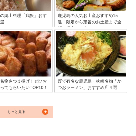
介していきます。
の郷土料理「鶏飯」おす
鹿児島の人気お土産おすすめ15
選
選！限定から定番のお土産まで全
部ご紹介します！！
の奄美大島の郷土料理「鶏飯」
ですか？鶏飯と書いて、けいは
鹿児島のお土産といえば、何を思い浮か
この郷土料理は、お米の上に、
べるでしょうか？鹿児島には名産品が多
鶏肉、錦糸卵、パパイヤ漬け・
く、バラエティ豊かなお土産が揃ってい
などの南国の具材と薬味をの
ます。ここではおすすめの鹿児島のお土
プをかけて食べる料理です。奄
産を厳選して15個ご紹介！
郷土料理ですが、鹿児島県のお
供されています。今回は、本場
島と鹿児島県で鶏飯が食べられ
メのお店を5店舗ご紹介いたし
名物さつま揚げ！ぜひお
鰹で有名な鹿児島・枕崎名物「か
ってもらいたいTOP10！
つおラーメン」おすすめ店４選
ンボルである鹿児島。自然豊か
鰹が有名な枕崎市で現在注目されている
には、ご当地グルメもたくさん
のが、ご当地ラーメンの「かつおラーメ
。中でも全国で有名な鹿児島名
ン」。そのかつおラーメンが食べられ
揚げ。今回は、お土産としてお
る、枕崎市の4店舗を食べ比べてみまし
もっと見る
人気のさつま揚げ10店舗をご紹
ょう！
ます。鹿児島を訪れた際は、ぜ
していただければと思います。