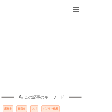
この記事のキーワード
霧島市
指宿市
スパ
パノラマ絶景