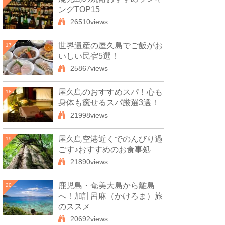
ングTOP15
26510views
世界遺産の屋久島でご飯がお
17
いしい民宿5選！
25867views
屋久島のおすすめスパ！心も
18
身体も癒せるスパ厳選3選！
21998views
屋久島空港近くでのんびり過
19
ごす♪おすすめのお食事処
21890views
鹿児島・奄美大島から離島
20
へ！加計呂麻（かけろま）旅
のススメ
20692views