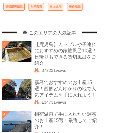
貸切露天風呂
丸尾温泉
吹上温泉
伊作温泉
このエリアの人気記事
【鹿児島】カップルや子連れ
1
におすすめの家族風呂10選！
日帰りもできる貸切風呂をご
紹介
372231views
霧島でおすすめのお土産15
2
選！西郷どんゆかりの地で人
気アイテムを手に入れよう！
134731views
指宿温泉で手に入れたい魅惑
3
のお土産15選！厳選してご紹
介！