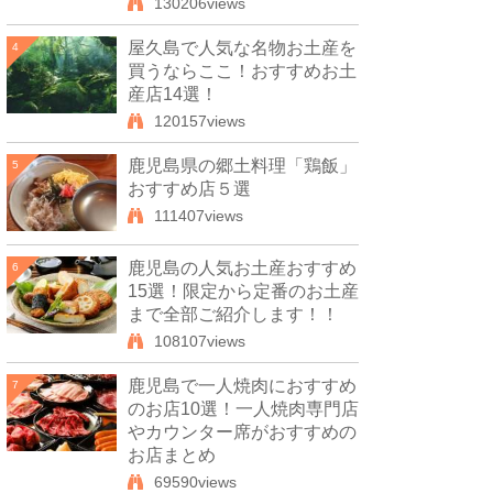
130206views
屋久島で人気な名物お土産を
4
買うならここ！おすすめお土
産店14選！
120157views
鹿児島県の郷土料理「鶏飯」
5
おすすめ店５選
111407views
鹿児島の人気お土産おすすめ
6
15選！限定から定番のお土産
まで全部ご紹介します！！
108107views
鹿児島で一人焼肉におすすめ
7
のお店10選！一人焼肉専門店
やカウンター席がおすすめの
お店まとめ
69590views