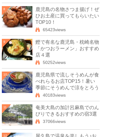
鹿児島の名物さつま揚げ！ぜ
8
ひお土産に買ってもらいたい
TOP10！
65423views
鰹で有名な鹿児島・枕崎名物
9
「かつおラーメン」おすすめ
店４選
50252views
鹿児島県で流しそうめんが食
10
べれらるお店TOP15！暑い
季節にそうめんで涼をとろう
40183views
奄美大島の加計呂麻島でのん
11
びりできるおすすめの宿3選
37066views
屋久島で温泉を楽しもう♪お
12