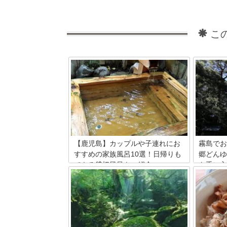
こ
【鹿児島】カップルや子連れにお
霧島でお
すすめの家族風呂10選！日帰りも
郷どんゆ
できる貸切風呂をご紹介
を手に入
温泉大好きな日本において、「家族湯」
大河ドラ
という独特の文化を育んできた鹿児島
いる霧島
県。この記事ではそんな鹿児島県でカッ
土地とし
プルや子連れにもおすすめの家族風呂10
そんな霧
選をご紹介致します。魅力的なスポット
すめのお
ばかりなので、お気に入りの家族風呂が