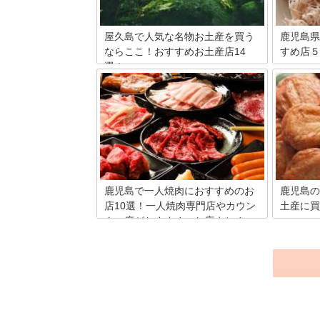
きっと見つかるはず。この機会に是非ご
覧ください。
屋久島で人気な名物お土産を買う
鹿児島県
ならここ！おすすめお土産店14
すめ店５
選！
鹿児島県
はご存知
もののけ姫の舞台のモデルになったと言
んと読む
われる鹿児島県の屋久島。神秘的な美し
ほぐした
い山、樹齢1000年を超える屋久杉、澄み
島ミカン
切った美しい海など、自然の生命力にあ
せ、スー
ふれ、パワースポットとしても人気。今
美大島の
回は、そんな屋久島にある素敵なお土産
店でも提
屋さんをまとめてみました！
の奄美大
るオスス
鹿児島で一人焼肉におすすめのお
鹿児島の
ます。
店10選！一人焼肉専門店やカウン
土産に買
ター席がおすすめのお店まとめ
桜島がシ
な鹿児島
九州の南部に位置する鹿児島には、「鹿
あります
児島で一人焼肉を堪能したい！」という
物さつま
あなたの望みがかなう、人気の焼肉店が
すすめの
たくさんあります。ここでは、一人焼肉
介いたし
におすすめのお店を10店舗厳選しまし
ひ参考に
た。ぜひ、あなたが気になるお店を見つ
けてください。