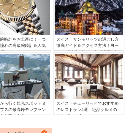
ス旅行で必ず楽しみたいフォン
の規模はチューリッヒやジュネーブに比
じめ、世界各国の料理を楽しむ
べると小さく、中心地はこじんまりとし
きるレストランが数々ありま
た印象です。ですが、歴史の重みを感じ
スのイメージぴったりの山小屋
る重厚な街並みは、さすがは首都という
ランから洗練されたフレンチま
風格です。そんなベルンの街ではベルン
ネーブで楽しむことのできるお
ならでは、スイスならではのセンスのよ
レストランをご紹介します！
い品物を扱うお店がたくさん軒を連ねて
います。それ自体が芸術品のようなベル
腕時計をお土産に！一つ
スイス・サンモリッツの過ごし方
ンの旧市街地を散策しながら素敵なショ
憧れの高級腕時計＆人気
徹底ガイド＆アクセス方法！ヨー
ッピングを楽しみましょう！
0選
ロッパ屈指のリゾートで優雅な休
日を過ごす
いえばスイス鉄道にアルプス山
然を満喫できる観光地として人
スイス屈指の高級リゾートであるサンモ
国ですが、忘れてならないのは
リッツ（St. Moritz）。アルプスの山々に
る精密機器。なかでもお土産と
囲まれた、自然豊かな美しいこの街の魅
好まれるのが腕時計です。今回
力をご紹介。
ブランドとして高い人気を誇る
ンドをご紹介します。
から行く観光スポット３
スイス・チューリッヒでおすすめ
プスの最高峰モンブラン
のレストラン4選！絶品グルメの
から眺めよう
オンパレード
パの最高峰、モンブラン。山登
スイス・チューリッヒで観光を心行くま
な方なら、一度は自分の目で見
で楽しんだら、締めくくりはやっぱりお