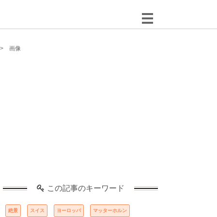
画像
この記事のキーワード
絶景
スイス
ヨーロッパ
マッターホルン