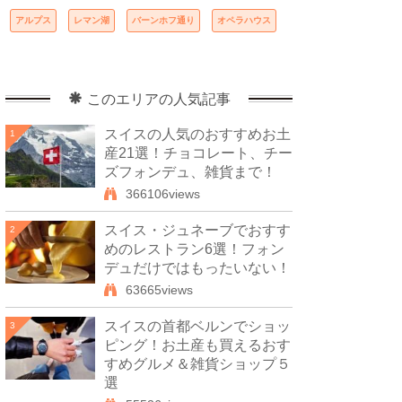
アルプス
レマン湖
バーンホフ通り
オペラハウス
このエリアの人気記事
スイスの人気のおすすめお土
1
産21選！チョコレート、チー
ズフォンデュ、雑貨まで！
366106views
スイス・ジュネーブでおすす
2
めのレストラン6選！フォン
デュだけではもったいない！
63665views
スイスの首都ベルンでショッ
3
ピング！お土産も買えるおす
すめグルメ＆雑貨ショップ５
選