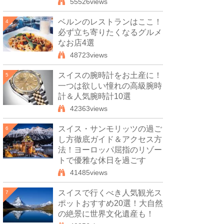
55526views
ベルンのレストランはここ！
4
必ず立ち寄りたくなるグルメ
なお店4選
48723views
スイスの腕時計をお土産に！
5
一つは欲しい憧れの高級腕時
計＆人気腕時計10選
42363views
スイス・サンモリッツの過ご
6
し方徹底ガイド＆アクセス方
法！ヨーロッパ屈指のリゾー
トで優雅な休日を過ごす
41485views
スイスで行くべき人気観光ス
7
ポットおすすめ20選！大自然
の絶景に世界文化遺産も！