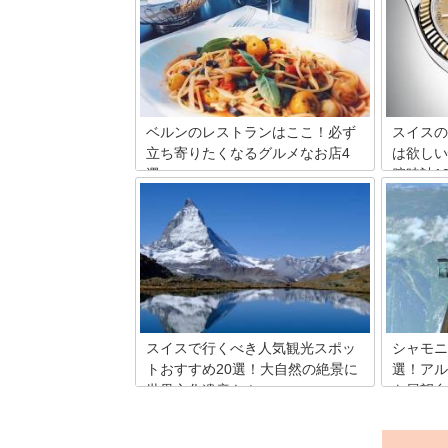
としても不動の人気を誇っています。そ
は、スイ
して、観光にお土産はつきもの。自分用
デュをは
やお友達用に少しでも良いスイスのお土
ことがで
産を見つけたいですよね。そこで今回は
す。スイ
スイスらしさが存分に詰まった人気のお
風レスト
土産をご紹介します！
で、ジュ
すすめの
ベルンのレストランはここ！必ず
スイスの
立ち寄りたくなるグルメなお店4
は欲しい
選
腕時計1
スイスの首都であり、西部に位置する自
スイスと
然に囲まれた街、ベルン。旧市街地はユ
脈と大自
ネスコの世界遺産にも登録されており、
気の高い
美しい街並みは散策するだけで十分楽し
世界に誇
めます。ベルン観光に疲れたら、美味し
して最も
い食事と飲み物で一休みしませんか？今
はスイス
回は、ベルン滞在中に是非立ち寄ってい
時計ブラ
ただきたい、おすすめの人気レストラン
を4つご紹介します！
スイスで行くべき人気観光スポッ
シャモニ
トおすすめ20選！大自然の絶景に
選！アル
世界文化遺産も！
を展望台
スイスには、有名なアルプス山脈や自然
ヨーロッ
の景色が多い中、今もなお中世ヨーロッ
りが好き