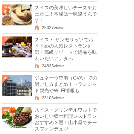
スイスの美味しいチーズをお
16
土産に！本場は一味違うんで
す！
25327views
スイス・ サンモリッツでお
17
すすめの人気レストラン5
選！高級リゾートで絶品を味
わいたいアナタへ
24833views
ジュネーヴ空港（GVA）での
18
過ごし方まとめ！トランジッ
ト観光やWi-Fi情報も
23108views
スイス・グリンデルワルトで
19
おいしい郷土料理レストラン
おすすめ３選！山小屋でチー
ズフォンデュ♡