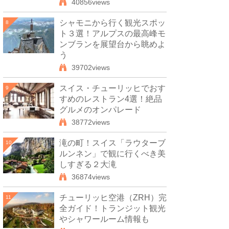
40856views
シャモニから行く観光スポッ
8
ト３選！アルプスの最高峰モ
ンブランを展望台から眺めよ
う
39702views
スイス・チューリッヒでおす
9
すめのレストラン4選！絶品
グルメのオンパレード
38772views
滝の町！スイス「ラウターブ
10
ルンネン」で観に行くべき美
しすぎる２大滝
36874views
チューリッヒ空港（ZRH）完
11
全ガイド！トランジット観光
やシャワールーム情報も