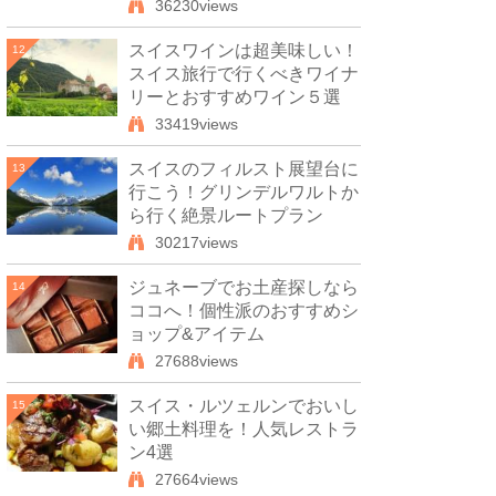
36230views
スイスワインは超美味しい！
12
スイス旅行で行くべきワイナ
リーとおすすめワイン５選
33419views
スイスのフィルスト展望台に
13
行こう！グリンデルワルトか
ら行く絶景ルートプラン
30217views
ジュネーブでお土産探しなら
14
ココへ！個性派のおすすめシ
ョップ&アイテム
27688views
スイス・ルツェルンでおいし
15
い郷土料理を！人気レストラ
ン4選
27664views