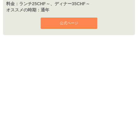
料金：
ランチ25CHF～、ディナー35CHF～
オススメの時期：
通年
公式ページ