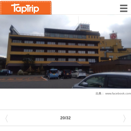
出典：
www.facebook.com
〈
〉
20/32