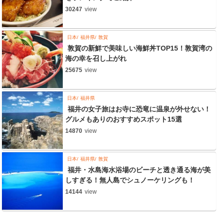
30247
view
日本
福井県
敦賀
敦賀の新鮮で美味しい海鮮丼TOP15！敦賀湾の
海の幸を召し上がれ
25675
view
日本
福井県
福井の女子旅はお寺に恐竜に温泉が外せない！
グルメもありのおすすめスポット15選
14870
view
日本
福井県
敦賀
福井・水島海水浴場のビーチと透き通る海が美
しすぎる！無人島でシュノーケリングも！
14144
view