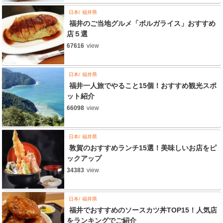
日本
福井県
福井のご当地グルメ「ボルガライス」おすすめ
店５選
67616
view
日本
福井県
福井一人旅でやること15個！おすすめ観光スポ
ット紹介
66098
view
日本
福井県
敦賀のおすすめランチ15選！美味しいお店をピ
ックアップ
34383
view
日本
福井県
福井でおすすめのソースカツ丼TOP15！人気店
をランキングでご紹介