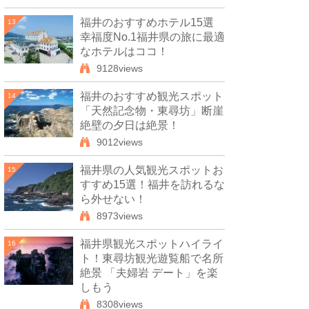
福井のおすすめホテル15選
13
幸福度No.1福井県の旅に最適
なホテルはココ！
9128views
福井のおすすめ観光スポット
14
「天然記念物・東尋坊」断崖
絶壁の夕日は絶景！
9012views
福井県の人気観光スポットお
15
すすめ15選！福井を訪れるな
ら外せない！
8973views
福井県観光スポットハイライ
16
ト！東尋坊観光遊覧船で名所
絶景 「夫婦岩 デート」を楽
しもう
8308views