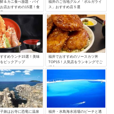
鮮＆カニ食べ放題・バイ
福井のご当地グルメ「ボルガライ
お店おすすめの15選！食
ス」おすすめ店５選
意
福井県越前市の武生地区のご当地グルメ
に、オムライスの上にカツをのせいろい
はカニ漁の成果次第でメニュー
ろなソースをかけた「ボルガライス」と
ているお店もあるため、海鮮全
いうものがあります。日本ボルガラー協
めるお店の方がカニ食べ放題を
会という団体もあるほどなんです。個性
すくなります。その中にはお惣
豊かなボルガライスを出すお店の中か
身、お寿司のバイキングを提供
ら、オススメのお店5店舗をご紹介いた
お店もあるので、これから紹介
します。
放題のお店を利用してみてくだ
すすめランチ15選！美味
福井でおすすめのソースカツ丼
をピックアップ
TOP15！人気店をランキングでご
紹介
では敦賀の美味しいランチスポ
介します。敦賀には丼物や寿
福井県で人気のB級グルメ「ソースカツ
メンなど美味しい食べ物を楽し
丼」を紹介します。ソースカツ丼の有名
はたくさんあります。お昼には
店や地元で人気のお店を店舗情報と合わ
食事の時間を過ごすことがで
せて15店、ランキング形式で紹介しま
も充分に満たせます。ぜひ観光
す。観光のついでに立ち寄れるお店や美
訪れる人は参考にしてみてくだ
味しいお蕎麦と一緒に食べられるお店、
テイクアウトできるお店などをまとめて
います。ぜひ、参考にしてください。
子旅はお寺に恐竜に温泉
福井・水島海水浴場のビーチと透