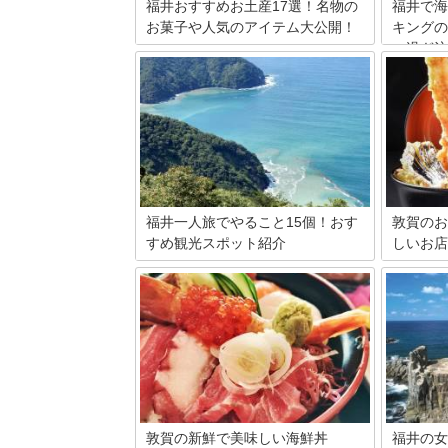
福井おすすめお土産17選！名物の
福井で海
お菓子や人気のアイテム大公開！
キングの
べ過ぎ注
北陸新幹線の開通でアクセスしやすくな
った福井。ユニークな福井のお土産もた
カニ料理
くさんあります。その中から、特に人気
を変更し
の福井のお土産17選をご紹介します！
体を楽し
漫喫しや
菜やお刺
している
する食べ
さい。
福井一人旅でやること15個！おす
敦賀のお
すめ観光スポット紹介
しいお店
福井といえば日本海に面しおり、新鮮な
この記事
海産物を楽しめる場所として観光客に人
ットを紹
気の場所。しかし、実は数多くのパワー
司、ラー
スポットと言える場所が存在している土
めるお店
地でもあるんです！この記事では一人旅
有意義な
でパワーチャージにオススメな観光スポ
き、お腹
ット15選をご紹介します。
で敦賀を
さい。
敦賀の新鮮で美味しい海鮮丼
福井の女