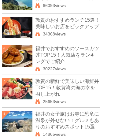
66093views
敦賀のおすすめランチ15選！
5
美味しいお店をピックアップ
34368views
福井でおすすめのソースカツ
6
丼TOP15！人気店をランキ
ングでご紹介
30227views
敦賀の新鮮で美味しい海鮮丼
7
TOP15！敦賀湾の海の幸を
召し上がれ
25653views
福井の女子旅はお寺に恐竜に
8
温泉が外せない！グルメもあ
りのおすすめスポット15選
14865views