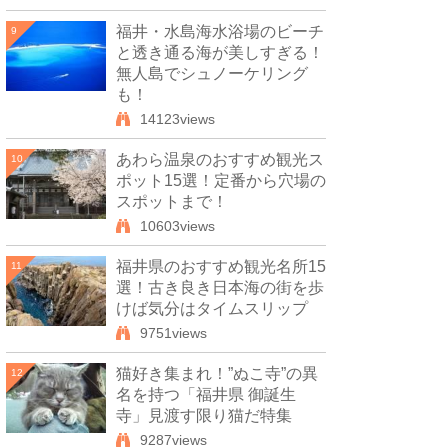
福井・水島海水浴場のビーチ
9
と透き通る海が美しすぎる！
無人島でシュノーケリング
も！
14123views
あわら温泉のおすすめ観光ス
10
ポット15選！定番から穴場の
スポットまで！
10603views
福井県のおすすめ観光名所15
11
選！古き良き日本海の街を歩
けば気分はタイムスリップ
9751views
猫好き集まれ！”ぬこ寺”の異
12
名を持つ「福井県 御誕生
寺」見渡す限り猫だ特集
9287views