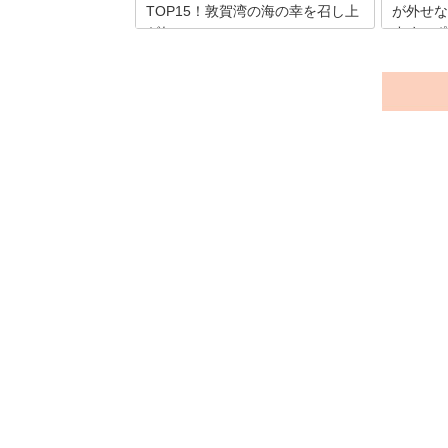
TOP15！敦賀湾の海の幸を召し上
が外せな
がれ
すめスポ
日本海の新鮮な海の幸が集る敦賀。そこ
北陸新幹
で水揚げされる鮮魚を盛りつけた海鮮丼
なりなが
は絶品です。敦賀の観光スポット「日本
と思って
海さかな街」や「中央卸売市場」、老舗
井には、
の「乃むら」や「うお吟」など、敦賀に
スポット
は至るところに新鮮なネタを乗せた海鮮
いしいグ
丼のお店があります。11月には「越前が
す！ほか
に」も解禁され、美味しいものが目白押
動体験を
しです。
んか？