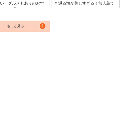
い！グルメもありのおす
き通る海が美しすぎる！無人島で
ット15選
シュノーケリングも！
線が開通してアクセスが便利に
福井県敦賀半島先端に浮かぶ無人島にあ
らも、福井県って何があるの？
る海水浴場。透明度が高く、台風の後の
もっと見る
いる方もおられるでしょう。福
水も綺麗だと言われ、通称北陸のハワイ
女子旅を満喫できるヒーリング
を呼ばれるほど。そんな人気注目スポッ
やアドベンチャースポット、お
トの水島海水浴場についてご紹介します
ルメスポットがたくさんありま
♪
では体験できないワクワク・感
福井の女子旅でかなえてみませ