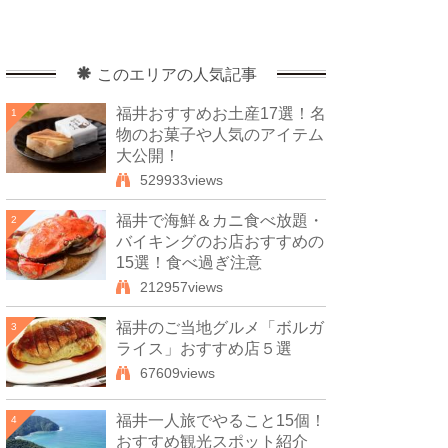
このエリアの人気記事
福井おすすめお土産17選！名
1
物のお菓子や人気のアイテム
大公開！
529933views
福井で海鮮＆カニ食べ放題・
2
バイキングのお店おすすめの
15選！食べ過ぎ注意
212957views
福井のご当地グルメ「ボルガ
3
ライス」おすすめ店５選
67609views
福井一人旅でやること15個！
4
おすすめ観光スポット紹介