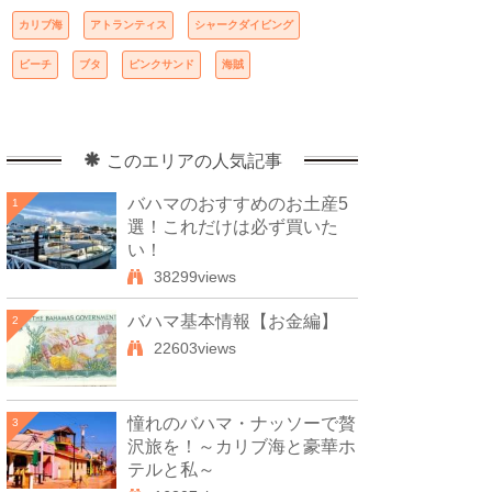
カリブ海
アトランティス
シャークダイビング
ビーチ
ブタ
ピンクサンド
海賊
このエリアの人気記事
バハマのおすすめのお土産5
1
選！これだけは必ず買いた
い！
38299views
バハマ基本情報【お金編】
2
22603views
憧れのバハマ・ナッソーで贅
3
沢旅を！～カリブ海と豪華ホ
テルと私～