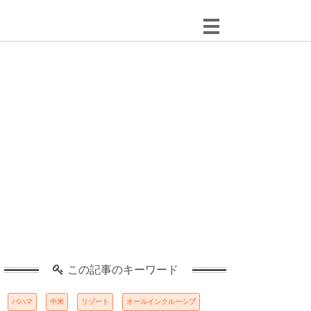
この記事のキーワード
バハマ
中米
リゾート
オールインクルーシブ