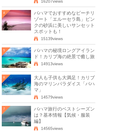
16207views
バハマでおすすめなビーチリ
4
ゾート「エルーセラ島」ピン
クの砂浜に美しいサンセット
スポットも！
15139views
バハマの秘境ロングアイラン
5
ド！カリブ海の絶景で癒し旅
14913views
大人も子供も大満足！カリブ
6
海のマリンパラダイス「バハ
マ」
14579views
バハマ旅行のベストシーズン
7
は？基本情報【気候・服装
編】
14565views