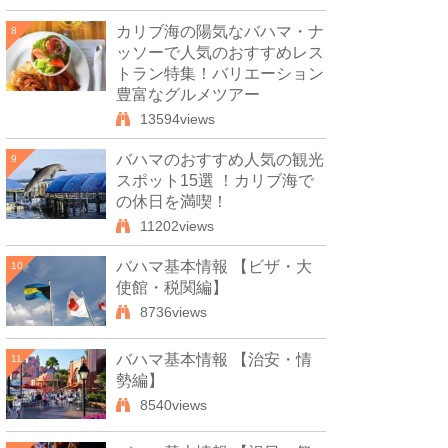
カリブ海の陽気なバハマ・ナ
8
ッソーで人気のおすすめレス
トラン特集！バリエーション
豊富なグルメツアー
13594views
バハマのおすすめ人気の観光
9
スポット15選 ！カリブ海で
の休日を満喫！
11202views
バハマ基本情報 【ビザ・大
10
使館・税関編】
8736views
バハマ基本情報 【治安・情
11
勢編】
8540views