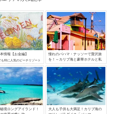
本情報【お金編】
憧れのバハマ・ナッソーで贅沢旅
を！～カリブ海と豪華ホテルと私
でも特に人気のビーチリゾート
～
」。毎日アメリカ本土の多くの
渡航便が乗り入れ、マイアミか
ここ近年、ハネムーン旅行の行き先とし
のクルーズ船が寄港する人気の
て人気急上昇中のカリブ海に浮かぶ美し
す。今回はバハマで楽しく過ご
い島国バハマ。同国内の秘境、ロングア
必要な「お金」の情報、特に現
イランドを最終目的地とし、そのついで
替やチップの習慣について紹介
に立ち寄った首都ナッソーの街について
の個人旅行記をTapTrip編集長よりお届
けいたします♡
秘境ロングアイランド！
大人も子供も大満足！カリブ海の