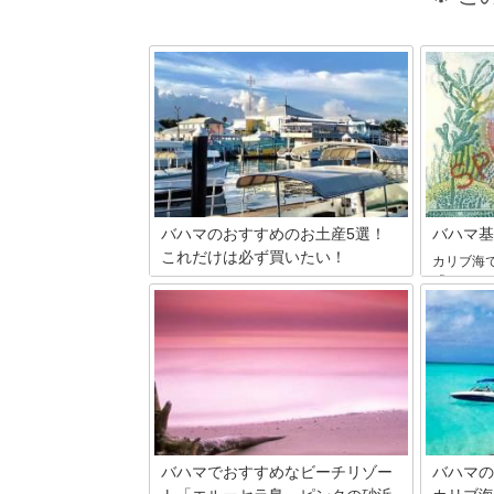
バハマのおすすめのお土産5選！
バハマ基
これだけは必ず買いたい！
カリブ海
「バハマ
青い海が魅力的なカリブ海に浮かぶバハ
都市から
マ。お土産にはラム酒やラムケーキ、雑
らは大型
貨などがおすすめです。街にはバハマら
観光地で
しいお土産がたくさんあります。じっく
すために
りと選んでくださいね！本記事ではおす
地での両
すめのバハマ土産を紹介しましょう！
します。
バハマでおすすめなビーチリゾー
バハマの