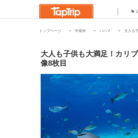
トップページ
中南米
バハマ
大人も
大人も子供も大満足！カリ
像8枚目