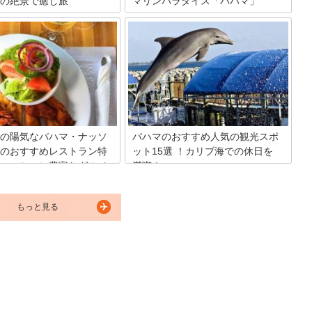
の絶景で癒し旅
マリンパラダイス「バハマ」
24時間以上の長旅の行く末に広
カリブ海の北に位置し約700の島々と
ブ海の秘境、バハマ・ロングア
2500の岩礁からなる国バハマ。欧米人の
をご存知でしょうか。そこは世
リゾートとして名高いこの国は日本人に
数の美しいブルーホールがある
は知られていない魅力がいっぱい！そん
囲まれたとてものどかな島。観
なバハマで行っておきたい・やっておき
めて少なく、世界一とも呼ばれ
たい6つのポイントを教えちゃいます！
ビーチはほぼ独占状態！海が大
イチャー派の旅行上級者に自信
おすすめします。
の陽気なバハマ・ナッソ
バハマのおすすめ人気の観光スポ
のおすすめレストラン特
ット15選 ！カリブ海での休日を
エーション豊富なグルメ
満喫！
バハマ諸島は、珊瑚礁と美しい海に囲ま
れた、素晴らしい景観を持つ国です。し
カリブ海に浮かぶ島々のなかで
もっと見る
かし、バハマは海だけではないんですよ
の観光地。地元のカリブ海料理
ね、海以外にも魅力のある観光スポット
ど、ときには食べ慣れたイタリ
がいっぱいあります。バハマの海でマリ
和食が恋しくなりますね。そこ
ン・リゾートも素敵ですが、様々な観光
ソーで絶品グルメが堪能できる
スポットめぐりも外せませんね。バハマ
ンを、カリブ海料理、イタリア
で人気のおすすめ観光スポットを15選で
の3ジャンルから厳選して紹介
ご案内します。
う。