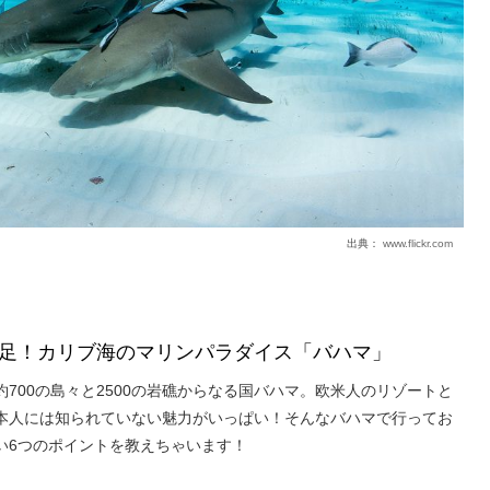
出典：
www.flickr.com
足！カリブ海のマリンパラダイス「バハマ」
700の島々と2500の岩礁からなる国バハマ。欧米人のリゾートと
本人には知られていない魅力がいっぱい！そんなバハマで行ってお
い6つのポイントを教えちゃいます！