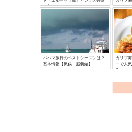
ト「エルーセラ島」ピンクの砂浜
カリブ海
に美しいサンセットスポットも！
日本から
がるカリ
バハマはカリブ海に浮かぶ観光地のなか
イランド
でも、頭ひとつ抜きん出た存在。とりわ
界でも有
け観光の中心となるナッソーには、大型
大自然に
の豪華客船が停泊できる超ラグジュアリ
光客も極
ーホテルが建ち並んでいます。そんなナ
る美しい
ッソーの隣に浮かんでいるのがエルーセ
好きなネ
ラ島。時間がゆったりと流れているこの
を持って
島は、極上の景色が広がる隠れたパラダ
イスなのです。
バハマ旅行のベストシーズンは？
カリブ海
基本情報【気候・服装編】
ーで人気
集！バリ
バハマはマイアミからは飛行機で1時間
ツアー
ほど。毎日大型のクルーズ船が寄港し、
多くの観光客が訪れています。年間を通
バハマは
じて温暖でマリンスポーツが楽しめるカ
も大人気
リブ海屈指のビーチリゾート。今回はバ
もいいけ
ハマの気候と現地で過ごす際の服装など
アンとか
についてご説明します。
で、ナッ
レストラ
ン、和食
しましょ