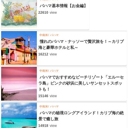
バハマ基本情報【お金編】
22610
view
中南米
バハマ
憧れのバハマ・ナッソーで贅沢旅を！～カリブ
海と豪華ホテルと私～
16212
view
中南米
バハマ
バハマでおすすめなビーチリゾート「エルーセ
ラ島」ピンクの砂浜に美しいサンセットスポッ
トも！
15146
view
中南米
バハマ
バハマの秘境ロングアイランド！カリブ海の絶
景で癒し旅
14918
view