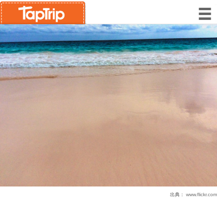
出典：
www.flickr.com