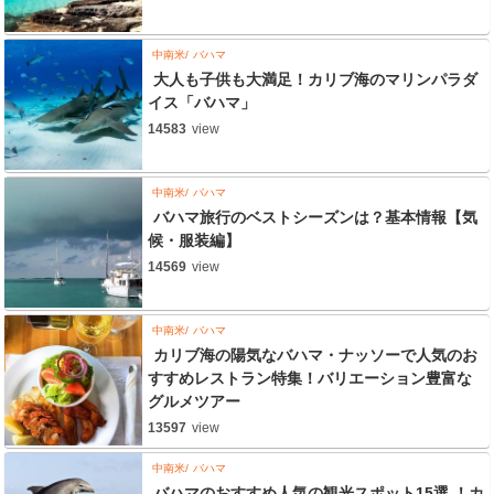
中南米
バハマ
大人も子供も大満足！カリブ海のマリンパラダ
イス「バハマ」
14583
view
中南米
バハマ
バハマ旅行のベストシーズンは？基本情報【気
候・服装編】
14569
view
中南米
バハマ
カリブ海の陽気なバハマ・ナッソーで人気のお
すすめレストラン特集！バリエーション豊富な
グルメツアー
13597
view
中南米
バハマ
バハマのおすすめ人気の観光スポット15選 ！カ