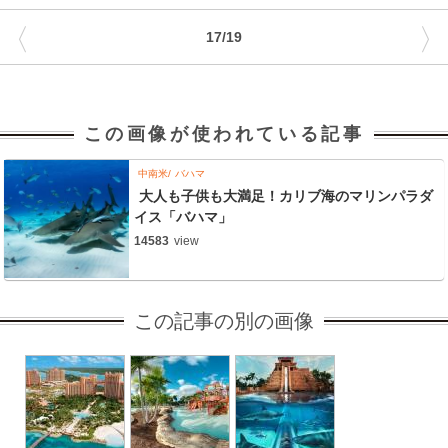
〈
〉
17/19
この画像が使われている記事
中南米
バハマ
大人も子供も大満足！カリブ海のマリンパラダ
イス「バハマ」
14583
view
この記事の別の画像