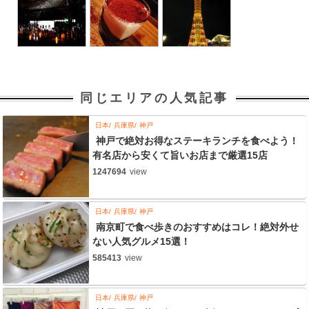
同じエリアの人気記事
日本
兵庫県
神戸
神戸で絶対お得なステーキランチを食べよう！
有名店から安くて旨いお店まで厳選15店
1247694
view
日本
兵庫県
神戸
南京町で食べ歩きのおすすめはコレ！絶対外せ
ない人気グルメ15選！
585413
view
日本
兵庫県
神戸