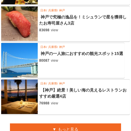
日本
兵庫県
神戸
神戸で究極の逸品を！ミシュランで星を獲得し
たお寿司屋さん3店
83698
view
日本
兵庫県
神戸
神戸の一人旅におすすめの観光スポット15選
80087
view
日本
兵庫県
神戸
【神戸】絶景！美しい海の見えるレストランお
すすめ厳選4店
76988
view
もっと見る