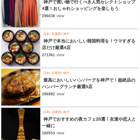
神戸で買い物で行くべき人気セレクトショップ
4選！おしゃれショッピングを楽しもう
296038
view
日本
兵庫県
神戸
神戸で本当においしい韓国料理を！ウマすぎる
店だけ厳選4店
271361
view
日本
兵庫県
神戸
最高においしいハンバーグを神戸で！超絶品の
ハンバーグランチ厳選5店
196892
view
日本
兵庫県
神戸
神戸でおすすめの夜カフェ20選！友達や恋人と
一緒に
100553
view