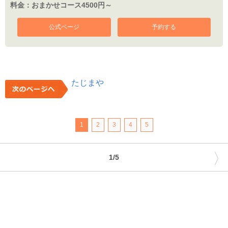
料金：
おまかせコース4500円～
公式ページ
予約する
たじまや
1
2
3
4
5
〉
1/5