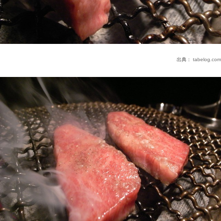
出典：
tabelog.com