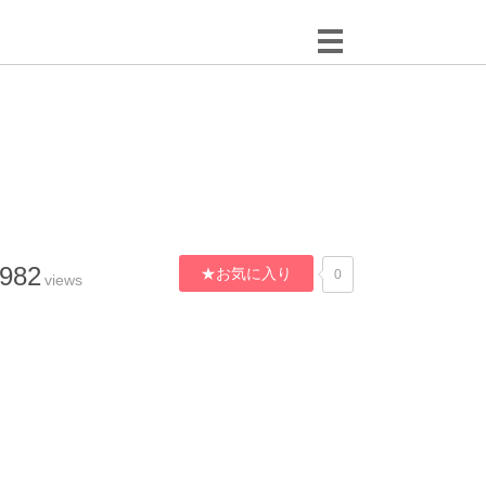
,982
★お気に入り
0
views