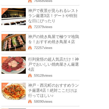
76468views
神戸で夜景が見られるレスト
11
ラン厳選3店！デートや特別
な日にぴったり
72379views
神戸の焼き鳥屋で極ウマ地鶏
12
を！おすすめ焼き鳥屋４店
72257views
行列覚悟の超人気店だけ！神
13
戸でおいしい焼肉屋さん厳選
4店
59128views
神戸・西元町のおすすめラン
14
チ厳選4店！絶対ここだけは
行ってほしい♪
58090views