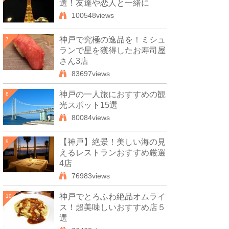
選！友達や恋人と一緒に
100548views
神戸で究極の逸品を！ミシュ
7
ランで星を獲得したお寿司屋
さん3店
83697views
神戸の一人旅におすすめの観
8
光スポット15選
80084views
【神戸】絶景！美しい海の見
9
えるレストランおすすめ厳選
4店
76983views
神戸でとろふわ絶品オムライ
10
ス！超美味しいおすすめ店５
選