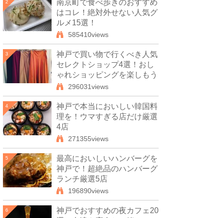
南京町で食べ歩きのおすすめ
2
はコレ！絶対外せない人気グ
ルメ15選！
585410views
神戸で買い物で行くべき人気
3
セレクトショップ4選！おし
ゃれショッピングを楽しもう
296031views
神戸で本当においしい韓国料
4
理を！ウマすぎる店だけ厳選
4店
271355views
最高においしいハンバーグを
5
神戸で！超絶品のハンバーグ
ランチ厳選5店
196890views
神戸でおすすめの夜カフェ20
6