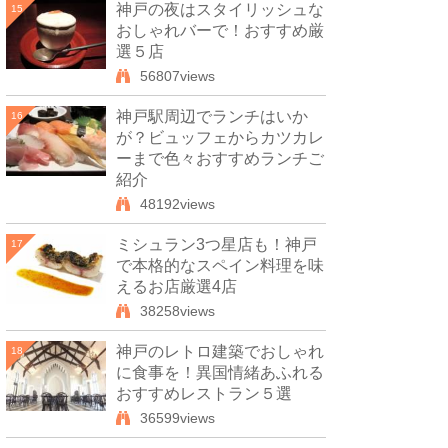
神戸の夜はスタイリッシュな
15
おしゃれバーで！おすすめ厳
選５店
56807views
神戸駅周辺でランチはいか
16
が？ビュッフェからカツカレ
ーまで色々おすすめランチご
紹介
48192views
ミシュラン3つ星店も！神戸
17
で本格的なスペイン料理を味
えるお店厳選4店
38258views
神戸のレトロ建築でおしゃれ
18
に食事を！異国情緒あふれる
おすすめレストラン５選
36599views