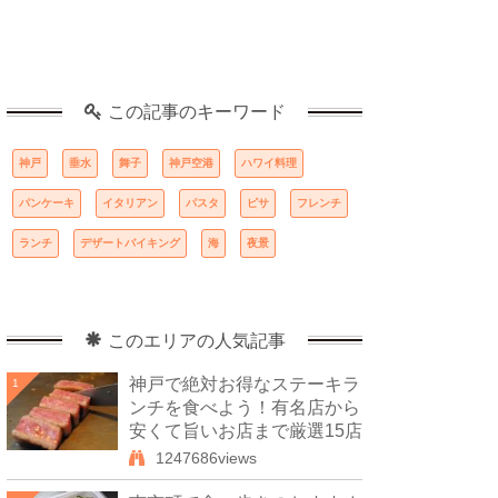
この記事のキーワード
神戸
垂水
舞子
神戸空港
ハワイ料理
パンケーキ
イタリアン
パスタ
ピサ
フレンチ
ランチ
デザートバイキング
海
夜景
このエリアの人気記事
神戸で絶対お得なステーキラ
1
ンチを食べよう！有名店から
安くて旨いお店まで厳選15店
1247686views