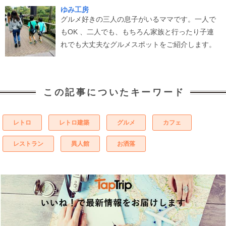
ゆみ工房
グルメ好きの三人の息子がいるママです。一人で
もOK 、二人でも、もちろん家族と行ったり子連
れでも大丈夫なグルメスポットをご紹介します。
この記事についたキーワード
レトロ
レトロ建築
グルメ
カフェ
レストラン
異人館
お洒落