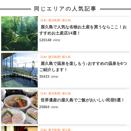
同じエリアの人気記事
日本
鹿児島県
屋久島
屋久島で人気な名物お土産を買うならここ！お
すすめお土産店14選！
120148
view
日本
鹿児島県
屋久島
屋久島で温泉を楽しもう♪おすすめの温泉を6つ
ご紹介します！
35433
view
日本
鹿児島県
屋久島
世界遺産の屋久島でご飯がおいしい民宿5選！
25864
view
日本
鹿児島県
屋久島