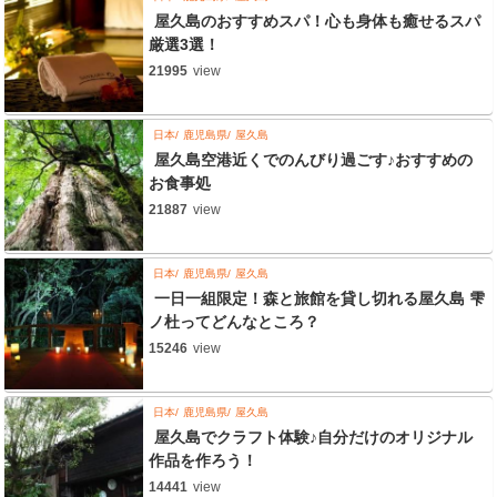
屋久島のおすすめスパ！心も身体も癒せるスパ
厳選3選！
21995
view
日本
鹿児島県
屋久島
屋久島空港近くでのんびり過ごす♪おすすめの
お食事処
21887
view
日本
鹿児島県
屋久島
一日一組限定！森と旅館を貸し切れる屋久島 雫
ノ杜ってどんなところ？
15246
view
日本
鹿児島県
屋久島
屋久島でクラフト体験♪自分だけのオリジナル
作品を作ろう！
14441
view