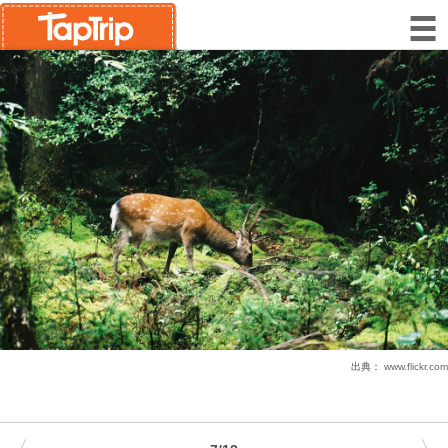
出典：
www.flickr.com