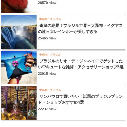
28570
view
中南米
ブラジル
奇跡の絶景！ブラジル世界三大瀑布・イグアス
の滝三大レインボーが美しすぎる
25465
view
中南米
ブラジル
ブラジルのリオ・デ・ジャネイロでゲットした
い♡キュートな雑貨・アクセサリーショップ5選
23015
view
中南米
ブラジル
サンパウロで買いたい！話題のブラジルブラン
ド・ショップおすすめ4選
22237
view