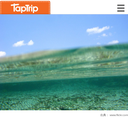
出典：
www.flickr.com