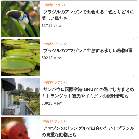
中南米
ブラジル
ブラジルのアマゾンで出会える！色とりどりの
美しい鳥たち
51711
view
中南米
ブラジル
ブラジルのアマゾンに生息する珍しい植物4選
50212
view
中南米
ブラジル
サンパウロ国際空港(GRU)での過ごし方まとめ
！トランジット観光やイミグレの混雑情報も
33015
view
中南米
ブラジル
アマゾンのジャングルで出会いたい！ブラジル
の貴重な動物たち