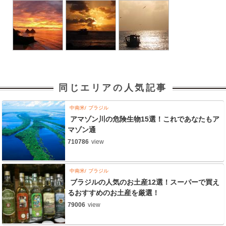
同じエリアの人気記事
中南米
ブラジル
アマゾン川の危険生物15選！これであなたもア
マゾン通
710786
view
中南米
ブラジル
ブラジルの人気のお土産12選！スーパーで買え
るおすすめのお土産を厳選！
79006
view