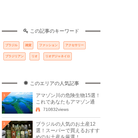
この記事のキーワード
ブラジル
雑貨
ファッション
アクセサリー
ブラジリアン
リオ
リオデジャネイロ
このエリアの人気記事
アマゾン川の危険生物15選！
1
これであなたもアマゾン通
710832views
ブラジルの人気のお土産12
2
選！スーパーで買えるおすす
めのお土産を厳選！