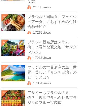
３選
21790views
ブラジルの国民食「フェイジ
11
ョアーダ」におすすめの付け
合わせ紹介
17265views
ブラジル新名所はスラム
12
街！？意外な観光地「サンタ
マルタ」
17261views
ブラジルの世界遺産の島！世
13
界一美しい「サンチョ湾」の
ビーチとは？
17051views
アサイーもブラジルの果
14
物？！現地で食べられるブラ
ジル産フルーツ図鑑