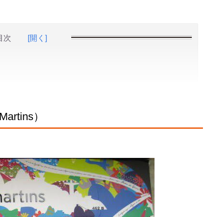
目次
[開く]
rtins）