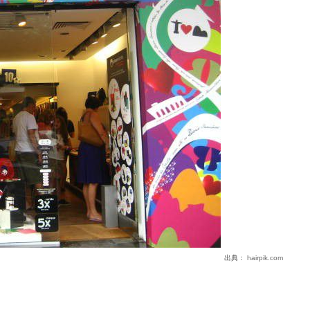
出典：
hairpik.com