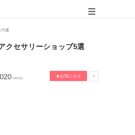
プ5選
アクセサリーショップ5選
,020
★お気に入り
0
views