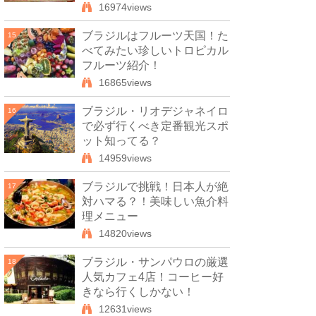
16974views
ブラジルはフルーツ天国！た
15
べてみたい珍しいトロピカル
フルーツ紹介！
16865views
ブラジル・リオデジャネイロ
16
で必ず行くべき定番観光スポ
ット知ってる？
14959views
ブラジルで挑戦！日本人が絶
17
対ハマる？！美味しい魚介料
理メニュー
14820views
ブラジル・サンパウロの厳選
18
人気カフェ4店！コーヒー好
きなら行くしかない！
12631views