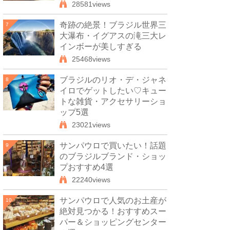
28581views
奇跡の絶景！ブラジル世界三
7
大瀑布・イグアスの滝三大レ
インボーが美しすぎる
25468views
ブラジルのリオ・デ・ジャネ
8
イロでゲットしたい♡キュー
トな雑貨・アクセサリーショ
ップ5選
23021views
サンパウロで買いたい！話題
9
のブラジルブランド・ショッ
プおすすめ4選
22240views
サンパウロで人気のお土産が
10
絶対見つかる！おすすめスー
パー＆ショッピングセンター