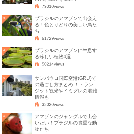
79010views
ブラジルのアマゾンで出会え
3
る！色とりどりの美しい鳥た
ち
51729views
ブラジルのアマゾンに生息す
4
る珍しい植物4選
50214views
サンパウロ国際空港(GRU)で
5
の過ごし方まとめ ！トラン
ジット観光やイミグレの混雑
情報も
33020views
アマゾンのジャングルで出会
6
いたい！ブラジルの貴重な動
物たち