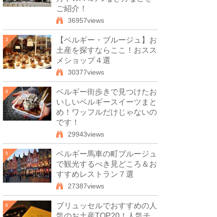
ご紹介！
36957views
【ベルギー・ブルージュ】お
3
土産を探すならここ！おスス
メショップ４選
30377views
ベルギー街歩きで見つけたお
4
いしいベルギースイーツまと
め！ワッフルだけじゃないの
です！
29943views
ベルギー馬車の町ブルージュ
5
で観光するべき見どころ＆お
すすめレストラン７選
27387views
ブリュッセルでおすすめの人
6
気のお土産TOP20！人気チ