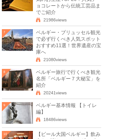
ョコレートから伝統工芸品ま
でご紹介
21986views
ベルギー・ブリュッセル観光
7
で必ず行くべき人気スポット
おすすめ11選！世界遺産の宝
庫へ
21080views
ベルギー旅行で行くべき観光
8
名所「ベルギー７大秘宝」を
紹介
20241views
ベルギー基本情報 【トイレ
9
編】
18486views
【ビール大国ベルギー】飲み
10