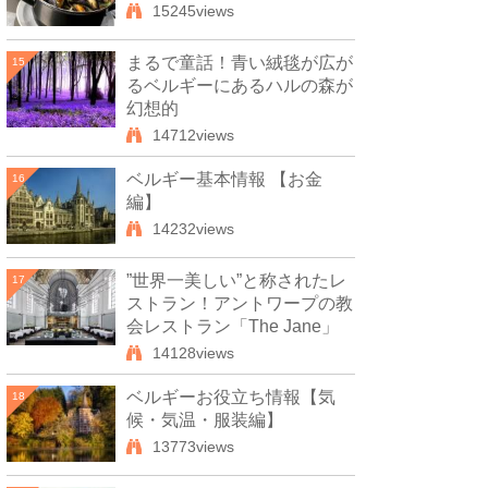
15245views
まるで童話！青い絨毯が広が
15
るベルギーにあるハルの森が
幻想的
14712views
ベルギー基本情報 【お金
16
編】
14232views
”世界一美しい”と称されたレ
17
ストラン！アントワープの教
会レストラン「The Jane」
14128views
ベルギーお役立ち情報【気
18
候・気温・服装編】
13773views