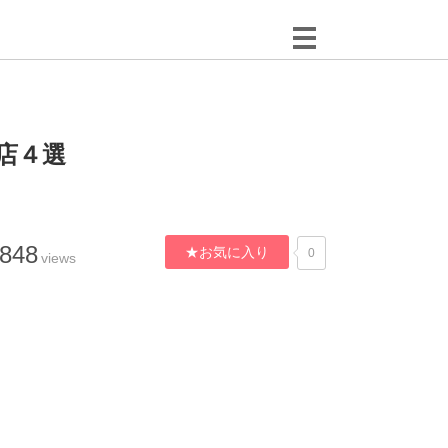
店４選
,848
★お気に入り
0
views