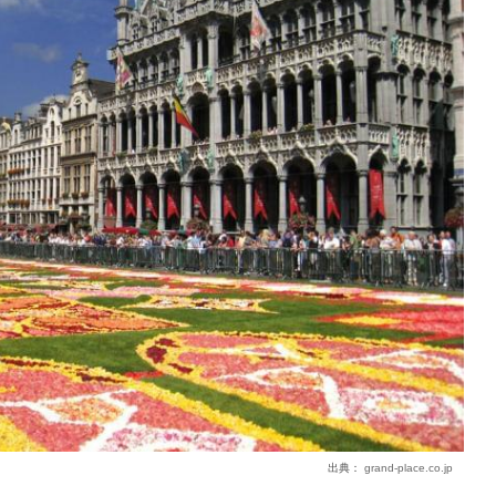
出典：
grand-place.co.jp