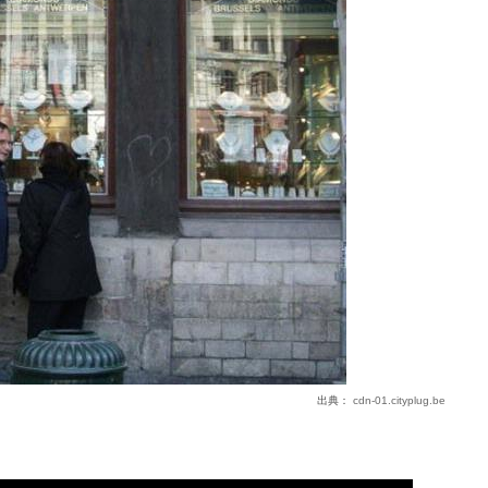
出典：
cdn-01.cityplug.be