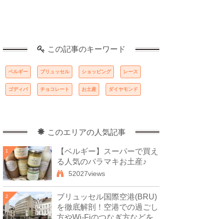
この記事のキーワード
ベルギー
ブリュッセル
ショッピング
レース
ゴディバ
チョコレート
お土産
ダイヤモンド
このエリアの人気記事
【ベルギー】スーパーで買え
1
る人気のバラマキお土産♪
52027views
ブリュッセル国際空港(BRU)
2
を徹底解剖！空港での過ごし
方やWi-Fiのつなぎ方などを