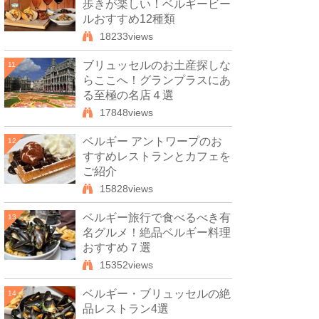
歩きが楽しい！ベルギービー
ルおすすめ12種類
18233views
ブリュッセルのお土産探しな
11
らここへ！グランプラスにあ
る至極の名店４選
17848views
ベルギー アントワープのお
12
すすめレストランとカフェを
ご紹介
15828views
ベルギー旅行で食べるべき有
13
名グルメ！絶品ベルギー料理
おすすめ７選
15352views
ベルギー・ブリュッセルの絶
14
品レストラン4選