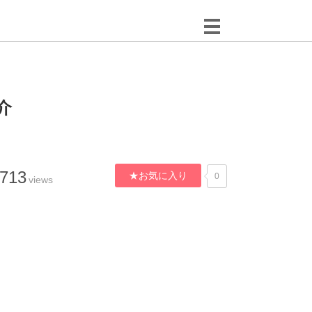
介
,713
★お気に入り
0
views