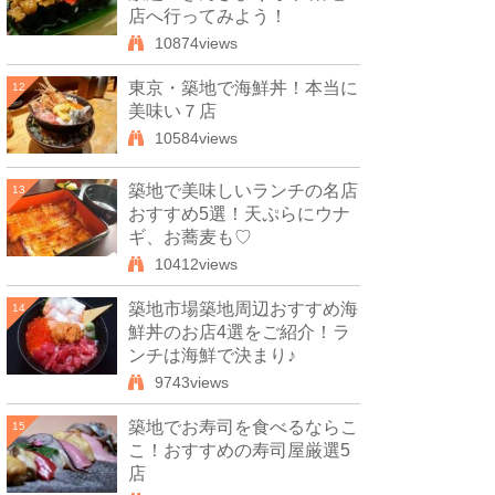
店へ行ってみよう！
10874views
東京・築地で海鮮丼！本当に
12
美味い７店
10584views
築地で美味しいランチの名店
13
おすすめ5選！天ぷらにウナ
ギ、お蕎麦も♡
10412views
築地市場築地周辺おすすめ海
14
鮮丼のお店4選をご紹介！ラ
ンチは海鮮で決まり♪
9743views
築地でお寿司を食べるならこ
15
こ！おすすめの寿司屋厳選5
店