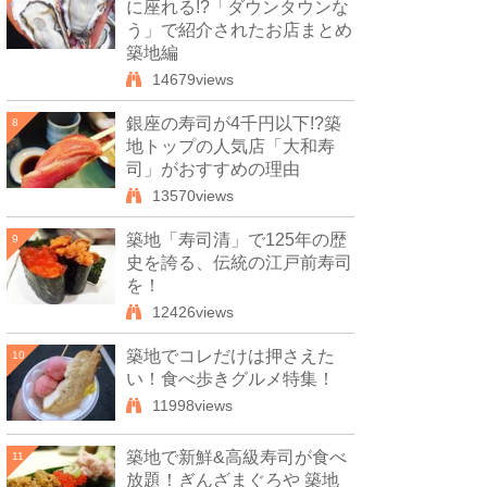
に座れる!?「ダウンタウンな
う」で紹介されたお店まとめ
築地編
14679views
銀座の寿司が4千円以下!?築
8
地トップの人気店「大和寿
司」がおすすめの理由
13570views
築地「寿司清」で125年の歴
9
史を誇る、伝統の江戸前寿司
を！
12426views
築地でコレだけは押さえた
10
い！食べ歩きグルメ特集！
11998views
築地で新鮮&高級寿司が食べ
11
放題！ぎんざまぐろや 築地