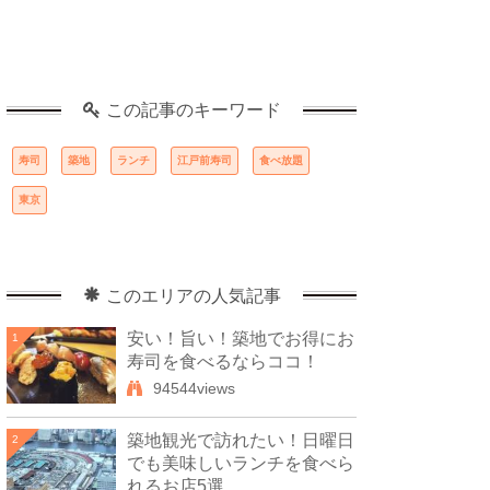
この記事のキーワード
寿司
築地
ランチ
江戸前寿司
食べ放題
東京
このエリアの人気記事
安い！旨い！築地でお得にお
1
寿司を食べるならココ！
94544views
築地観光で訪れたい！日曜日
2
でも美味しいランチを食べら
れるお店5選