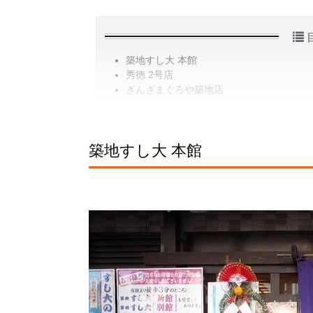
築地すし大 本館
秀徳 2号店
ぎんざまぐろや築地店
築地すし大 本館