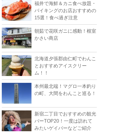
福井で海鮮＆カニ食べ放題・
バイキングのお店おすすめの
15選！食べ過ぎ注意
朝茹で花咲ガニに感動！根室
かさい商店
北海道夕張郡由仁町でわんこ
とおすすめアイスクリー
ム！！
本州最北端！マグロ一本釣り
の町、大間をわんこと巡る！
新宿二丁目でおすすめの観光
バーTOP20！一度は訪れて
みたいゲイバーなどご紹介