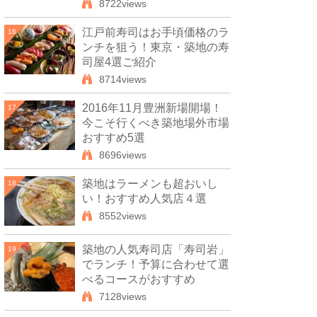
8722views
江戸前寿司はお手頃価格のラ
16
ンチを狙う！東京・築地の寿
司屋4選ご紹介
8714views
2016年11月豊洲新場開場！
17
今こそ行くべき築地場外市場
おすすめ5選
8696views
築地はラーメンも超おいし
18
い！おすすめ人気店４選
8552views
築地の人気寿司店「寿司岩」
19
でランチ！予算に合わせて選
べるコースがおすすめ
7128views