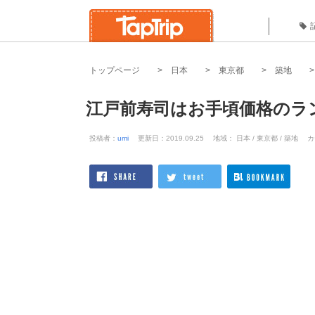
トップページ
日本
東京都
築地
江戸前寿司はお手頃価格のラ
投稿者：
umi
更新日：2019.09.25
地域： 日本 / 東京都 / 築地
カ