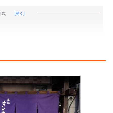
目次
[開く]