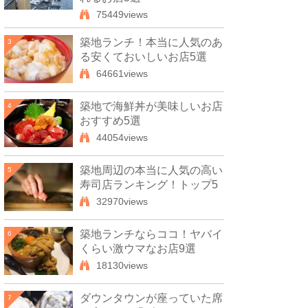
75449views
築地ランチ！本当に人気のあ
3
る安くておいしいお店5選
64661views
築地で海鮮丼が美味しいお店
4
おすすめ5選
44054views
築地周辺の本当に人気の高い
5
寿司店ランキング！トップ5
32970views
築地ランチならココ！ヤバイ
6
くらい激ウマなお店9選
18130views
ダウンタウンが座っていた席
7