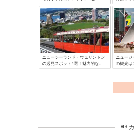
なだらかな丘陵の緑と海の青に包まれた
ニュージー
美しいニュージーランドの首都ウェリン
多様な文化
トンは小粒な宝石のような都市。こぢん
ドには、個
まりとした中にも歴史的建造物とモダン
たくさん♡
な建物が共存していて文化的レベルも高
ントンのお
い街です。そんなウェリントン、実はグ
紹介します
ルメ都市でもあるのです。今回はそんな
街のおすすめレストランを厳選して４
つ、ご紹介します。
ニュージーランド・ウェリントン
ニュージ
の必見スポット4選！魅力的な...
の観光はこ
ニュージーランドの首都・ウェリント
ニュージー
ン。「ウィンディー・ウェリントン（風
は、オーク
の強いウェリントン）」とも呼ばれ、年
れています
間を通して港からの風が吹く美しい海辺
心地でもあ
の街です。緑豊かな丘陵に囲まれ、国会
界から評さ
議事堂や企業のビルが立ち並びます。首
目を集める
都機能と固有の自然とが融合した街・ウ
回はそんな
ェリントン。その魅力的なウェリントン
しめるショ
の必見スポットをご紹介します。
す。