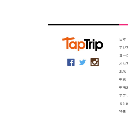
日本
アジ
ヨー
オセ
北米
中東
中南
アフ
まと
特集