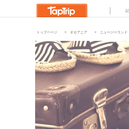
`
記
トップページ
オセアニア
ニュージーランド