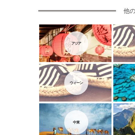
他
アジア
ウィーン
中東