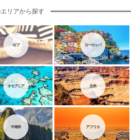
のエリアから探す
セブ
ヨーロッパ
オセアニア
北米
中南米
アフリカ