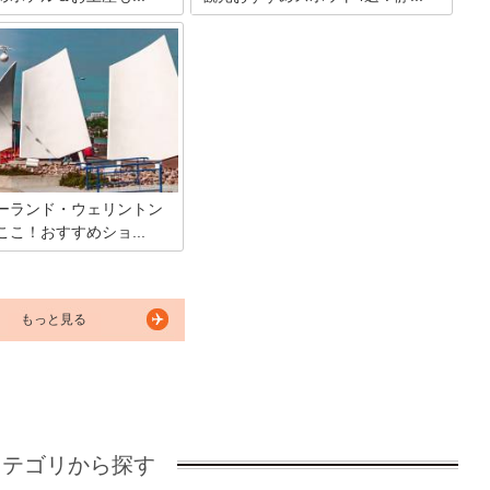
ランドの首都ウェリントン。
ニュージーランド北島の南端部にある首
が混ざり合うニュージーラン
都ウェリントンは、2015年に世界で最も
性溢れるショップやホテルが
イケてる都市1位に選ばれた街。今とな
今回はそんな魅力的なウェリ
っては列記とした都会ですが、150年前
すすめショップ＆ホテルをご
は自然あふれる小さな港町でした。街は
。
変化してきましたが、自然は昔と変わら
ず豊かです。そんな海も山も感じられる
ウェリントンで絶対に訪れて欲しいスポ
ットを4つご紹介します。
ーランド・ウェリントン
こ！おすすめショ...
ランドの首都ウェリントン
ランドに次ぐ都市として知ら
。また映画や演劇の産業の中
り、「文化と芸術の町」と世
もっと見る
れる、世界中の観光客から注
観光都市でもあるのです。今
ウェリントンを心おきなく楽
ップやホテルをご紹介しま
カテゴリから探す