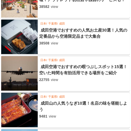
38582
view
日本
千葉県
成田
成田空港でおすすめの人気お土産30選！人気の
定番品から空港限定品まで大集合
38508
view
日本
千葉県
成田
成田空港でおすすめの暇つぶしスポット15選！
空いた時間を有効活用できる場所をご紹介
22755
view
日本
千葉県
成田
成田山の人気うなぎ10選！名店の味を堪能しよ
う
9481
view