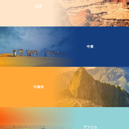
北米
中東
中南米
アフリカ