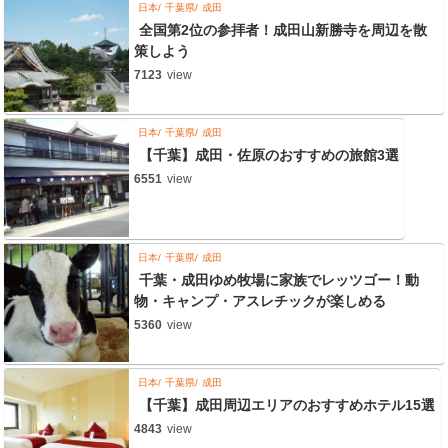
日本
千葉県
成田
全国第2位の参拝者！成田山新勝寺を周辺を散
策しよう
7123
view
日本
千葉県
成田
【千葉】成田・佐原のおすすめの旅館3選
6551
view
日本
千葉県
成田
千葉・成田ゆめ牧場に家族でレッツゴー！動
物・キャンプ・アスレチックが楽しめる
5360
view
日本
千葉県
成田
【千葉】成田周辺エリアのおすすめホテル15選
4843
view