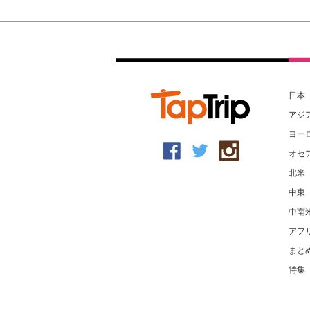
日本
アジ
ヨー
オセ
北米
中東
中南
アフ
まと
特集