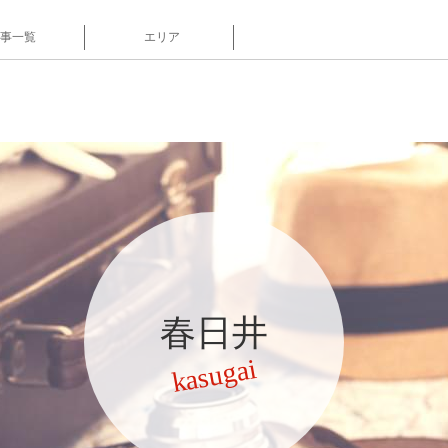
事一覧
エリア
春日井
kasugai