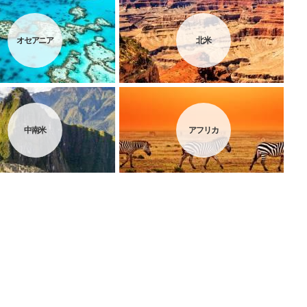
オセアニア
北米
中南米
アフリカ